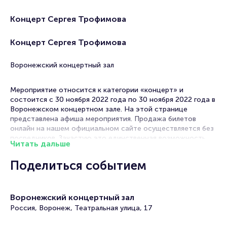
Концерт Сергея Трофимова
Концерт Сергея Трофимова
Воронежский концертный зал
Мероприятие относится к категории «концерт» и
состоится с 30 ноября 2022 года по 30 ноября 2022 года в
Воронежском концертном зале. На этой странице
представлена афиша мероприятия. Продажа билетов
онлайн на нашем официальном сайте осуществляется без
посредников. Зачастую это единственная возможность
Читать дальше
достать билет на концерт.
Поделиться событием
Билеты на концерт Сергея Трофимова
Portalbilet – удобный и надежный сервис для покупки и
Воронежский концертный зал
продажи билетов на мероприятия разного формата.
Среднее время на покупку билета здесь начиная с выбора
Россия, Воронеж, Театральная улица, 17
места завершая оформлением его в зрительном зале на