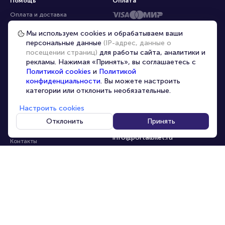
Помощь
Оплата
Оплата и доставка
Частые вопросы
Мы используем cookies и обрабатываем ваши
персональные данные
(IP-адрес, данные о
Перепродажа билетов
посещении страниц)
для работы сайта, аналитики и
Организаторам
рекламы. Нажимая «Принять», вы соглашаетесь с
Корпоративным клиентам
Политикой cookies
и
Политикой
конфиденциальности
. Вы можете настроить
VIP-билеты
категории или отклонить необязательные.
Условия использования
Настроить cookies
Персональные данные
8-800-500-42-62
Отклонить
Принять
О компании
8-499-226-15-14
info@portalbilet.ru
Контакты
С 10:00 до 21:00
,
Карта сайта
звонок бесплатный
Управление cookies
Все площадки
Главная
|
Воронеж