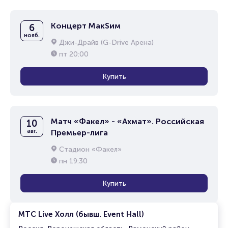
Концерт МакSим
6
нояб.
Джи-Драйв (G-Drive Арена)
пт
20:00
Купить
Матч «Факел» - «Ахмат». Российская
10
авг.
Премьер-лига
Стадион «Факел»
пн
19:30
Купить
МТС Live Холл (бывш. Event Hall)