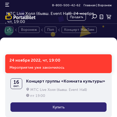
Концерт МакSим
0+
8-800-500-42-62
Главная
|
Воронеж
МТС Live Холл (бывш. Event Hall), 24 ноября,
Продать
чт, 19:00
Воронеж
Поп
Концерт МакSим
24 ноября 2022, чт, 19:00
Мероприятие уже закончилось
Концерт группы «Комната культуры»
16
окт.
МТС Live Холл (бывш. Event Hall)
пт
19:00
Купить