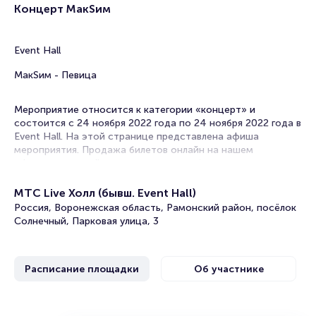
Концерт МакSим
Event Hall
МакSим - Певица
Мероприятие относится к категории «концерт» и
состоится с 24 ноября 2022 года по 24 ноября 2022 года в
Event Hall. На этой странице представлена афиша
мероприятия. Продажа билетов онлайн на нашем
официальном сайте осуществляется без посредников.
Зачастую это единственная возможность достать билет
на концерт.
МТС Live Холл (бывш. Event Hall)
Россия, Воронежская область, Рамонский район, посёлок
Билеты на концерт МакSим
Солнечный, Парковая улица, 3
Portalbilet – удобный и надежный сервис для покупки и
продажи билетов на мероприятия разного формата.
Расписание площадки
Об участнике
Среднее время на покупку билета здесь начиная с выбора
места завершая оформлением его в зрительном зале на
ваше имя занимает не более двух минут. Билеты на
концерт МакSим пользуются большой популярностью у