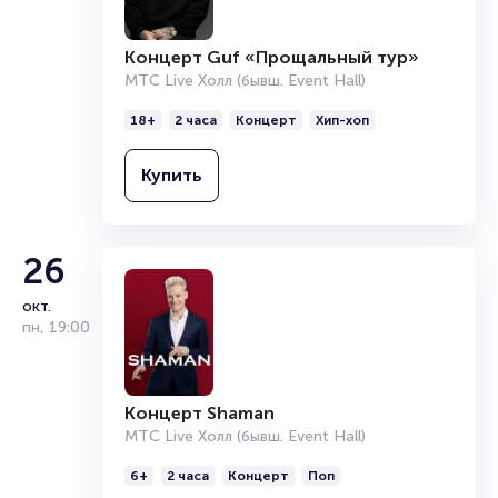
Концерт Guf «Прощальный тур»
МТС Live Холл (бывш. Event Hall)
18+
2 часа
Концерт
Хип-хоп
Купить
26
окт.
пн
,
19:00
Концерт Shaman
МТС Live Холл (бывш. Event Hall)
6+
2 часа
Концерт
Поп