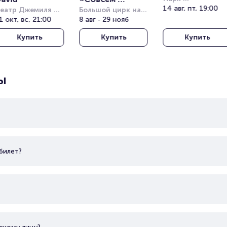
Кучукчифтлик 
14 авг, пт, 19:00
еатр Джемиля 
большой»
Большой цирк на 
(Kucukciftlik Park
опузлу под 
1 окт, вс, 21:00
проспекте 
8 авг - 29 нояб
ткрытым небом 
Вернадского
Купить
Купить
Купить
Harbiye Cemil 
opuzlu Open Air 
heatre)
ы
билет?