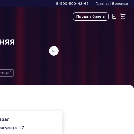
8-800-500-42-62
Главная
|
Воронеж
Продать
билеты
няя
6+
тица"
 зал
я улица, 17