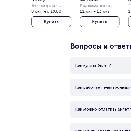
Белградская 
Раджамангала 
Т
Арена (бывш. 
8 окт, чт, 19:00
Нэшнл Стэдиум 
11 окт - 13 окт
Т
1
Штарк Арена)
(Rajamangala 
о
Купить
Купить
National Stadium)
(
T
T
Вопросы и ответ
Как купить билет?
Как работает электронный 
Как можно оплатить билет?