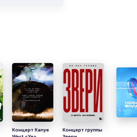
т
Концерт Kanye 
Концерт группы 
West «Ye»
Звери