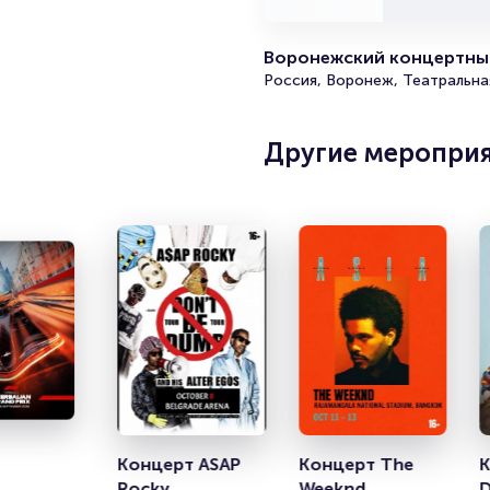
Воронежский концертный
Россия, Воронеж, Театральная
Другие меропри
Концерт ASAP 
Концерт The 
К
Rocky
Weeknd
D