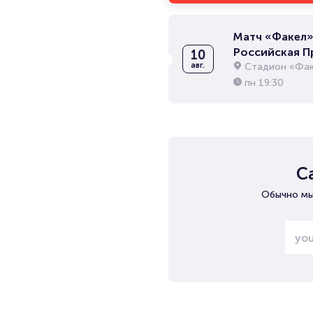
Матч «Факел» 
Российская П
10
Стадион «Фак
авг.
пн
19:30
С
Обычно мы