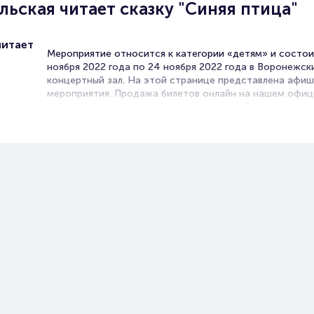
ьская читает сказку "Синяя птица"
читает
Мероприятие относится к категории «детям» и состои
ноября 2022 года по 24 ноября 2022 года в Воронежск
концертный зал. На этой странице представлена афи
мероприятия. Продажа билетов онлайн на нашем офи
сайте осуществляется без посредников. Зачастую это
единственная возможность достать билет на детский 
Билеты на детский концерт Ев
Добровольская читает сказку
"Синяя птица"
Portalbilet – удобный и надежный сервис для покупки 
билетов на мероприятия разного формата. Среднее вр
покупку билета здесь начиная с выбора места заверша
оформлением его в зрительном зале на ваше имя зани
более двух минут. Билеты на детский концерт Евгения
Добровольская читает сказку "Синяя птица" пользуютс
большой популярностью у зрителей. Спешите купить их