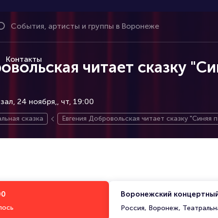
Контакты
овольская читает сказку "Си
ал, 24 ноября,
чт, 19:00
льная сказка
Евгения Добровольская читает сказку "Синяя п
00
Воронежский концертный
лось
Россия, Воронеж, Театральна