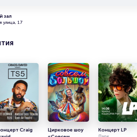
они есть в наличии.
Полезные ссылки
 зал
 улица, 17
Подробнее о том, как вернуть, сдать или продать биле
читайте в разделах:
ятия
Продать билет
Брокерам
Организаторам
онцерт Craig 
Цирковое шоу 
Концерт LP
avid
«Совсем 
Парк 