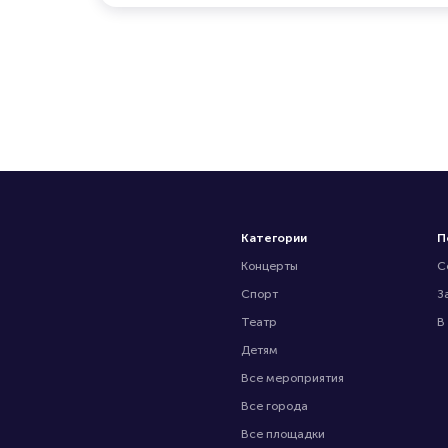
Категории
П
Концерты
С
Спорт
З
Театр
В
Детям
Все мероприятия
Все города
Все площадки