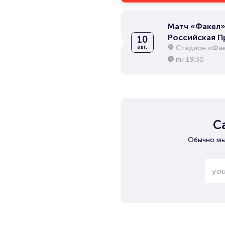
Матч «Факел» 
Российская П
10
Стадион «Фак
авг.
пн
19:30
С
Обычно мы