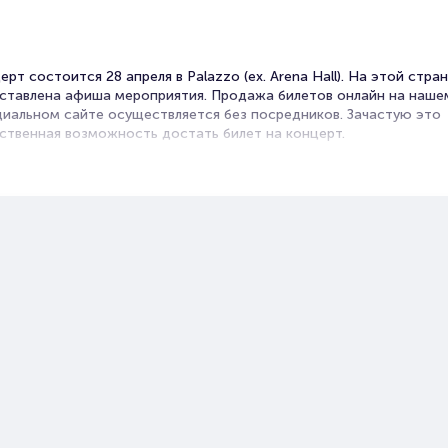
ерт состоится 28 апреля в Palazzo (ex. Arena Hall). На этой стра
ставлена афиша мероприятия. Продажа билетов онлайн на наше
иальном сайте осуществляется без посредников. Зачастую это
ственная возможность достать билет на концерт.
ерты рок-групп часто проходят в Palazzo (ex. Arena Hall). Музыка
о жанра отличается лиричностью, гитарными партиями, выражен
анием ударных и вокалом рок-певцов.
ие рок-хиты вошли в золотую коллекцию мировой музыки. Музык
олжают радовать своих поклонников новыми композициями,
ская альбомы и синглы.
 вы соскучились по старому доброму року, вам стоит сходить на
приятие, чтобы услышать кое-что из уже полюбившегося и
акомиться с новыми работами.
леты на концерт группы Эпидемия
albilet – удобный и надежный сервис для покупки и продажи биле