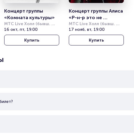
Концерт группы 
Концерт группы Алиса 
«Комната культуры»
«Р-н-р это не 
МТС Live Холл (бывш. 
работа...»
МТС Live Холл (бывш. 
Event Hall)
16 окт, пт, 19:00
Event Hall)
17 нояб, вт, 19:00
Купить
Купить
ы
билет?