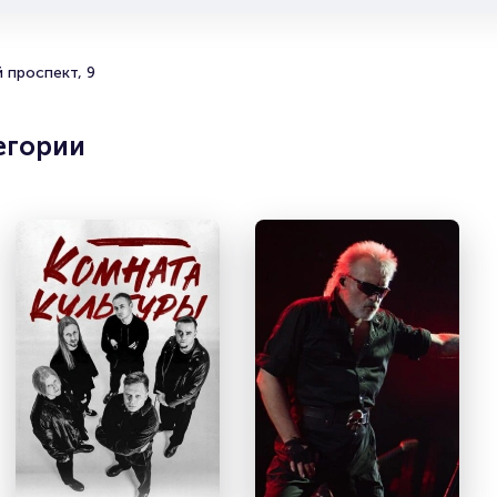
ероприятия разного формата. Среднее время на покупку билета 
ная с выбора места завершая оформлением его в зрительном зал
 имя занимает не более двух минут. Билеты Концерт Эпидемии
 проспект, 9
зуются большой популярностью у зрителей. Спешите купить их, 
есть в наличии.
егории
лезные ссылки
обнее о том, как вернуть, сдать или продать билет читайте в
елах:
ать билет
ерам
низаторам