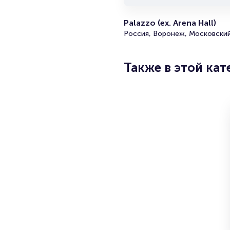
на м
начи
Palazzo (ex. Arena Hall)
ваше
Россия, Воронеж, Московский
поль
они 
Также в этой кат
По
Подр
разд
Прод
Брок
Орга