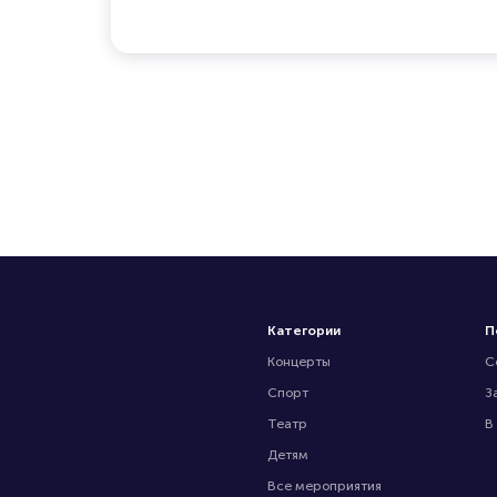
Категории
П
Концерты
С
Спорт
З
Театр
В
Детям
Все мероприятия