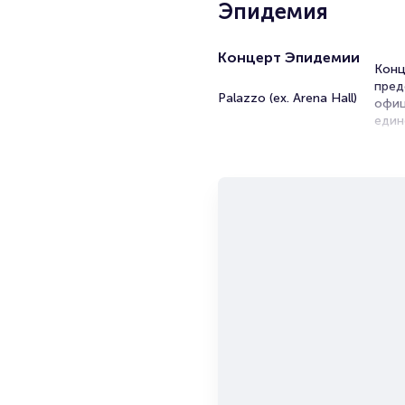
Эпидемия
Концерт Эпидемии
Конц
пред
Palazzo (ex. Arena Hall)
офиц
един
Конц
этог
звуч
Мног
прод
выпу
Если
меро
позн
Би
Port