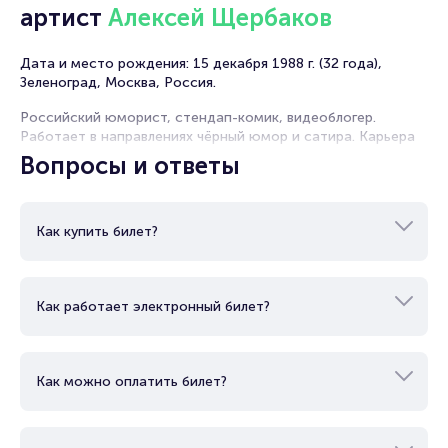
артист
Алексей Щербаков
Дата и место рождения: 15 декабря 1988 г. (32 года),
Зеленоград, Москва, Россия.
Российский юморист, стендап-комик, видеоблогер.
Работает в направлениях чёрный юмор и сатира. Карьера
артиста началась с участия в шоу «Comedy Баттл» на ТНТ.
Вопросы и ответы
Он дважды приходил на проект, однако не дошел до
финала. После этого начал вести канал на YouTube, где
собрал почти миллион подписчиков. В 2015-м году
выступал в «Открытом микрофоне». Его пригласили в
Как купить билет?
«Stand Up» и он стал постоянным резидентом. С 2018 г.
становится участником телешоу «Прожарка». Сейчас у
артиста активно гастролирует по России и странам СНГ.
Как работает электронный билет?
Как можно оплатить билет?