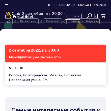
Концерт Элджея
16+
8-800-500-42-62
Главная
|
Волжский
VS Club, 2 сентября,
пт, 20:00
Продать
Волжский
Хип-хоп
Концерт Элджея
2 сентября 2022, пт, 20:00
Мероприятие уже закончилось
VS Club
Россия, Волгоградская область, Волжский,
Набережная улица, 2М
Самые интересные события у