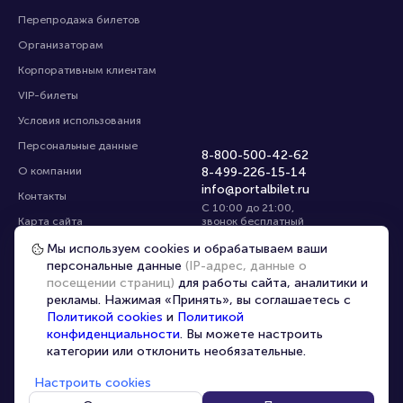
Перепродажа билетов
Организаторам
Корпоративным клиентам
VIP-билеты
Условия использования
Персональные данные
8-800-500-42-62
О компании
8-499-226-15-14
info@portalbilet.ru
Контакты
С 10:00 до 21:00
,
Карта сайта
звонок бесплатный
Управление cookies
Все площадки
Мы используем cookies и обрабатываем ваши
персональные данные
(IP-адрес, данные о
посещении страниц)
для работы сайта, аналитики и
Главная
|
Вологда
рекламы. Нажимая «Принять», вы соглашаетесь с
Политикой cookies
и
Политикой
конфиденциальности
. Вы можете настроить
категории или отклонить необязательные.
Настроить cookies
© 2020 -
2026
portalbilet.ru
Все права защищены