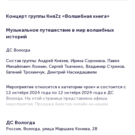
Концерт группы КняZz «Волшебная книга»
Музыкальное путешествие в мир волшебных
историй
ДС Вологда
Состав группы: Андрей Князев, Ирина Сорокина, Павел
Михайлович Лохнин, Сергей Ткаченко, Владимир Стрелов,
Евгений Трохимчук, Дмитрий Наскидашвили
Мероприятие относится к категории «рок» и состоится с
12 октября 2024 года по 12 октября 2024 года в ДС
Вологда. На этой странице представлена афиша
мероприятия. Продажа билетов онлайн на нашем
официальном сайте осуществляется без посредников.
Зачастую это единственная возможность достать билет
на рок-концерт.
ДС Вологда
Россия, Вологда, улица Маршала Конева, 2В
Концерты рок-групп часто проходят в в Вологде. Музыка