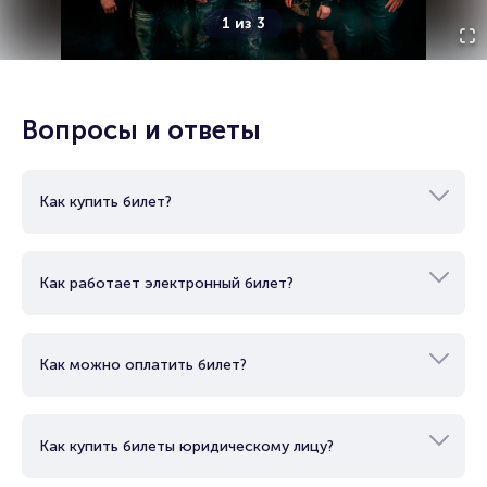
Полезные ссылки
1
из
3
Подробнее о том, как вернуть, сдать или продать билет
читайте в разделах:
Вопросы и ответы
Продать билет
Брокерам
Организаторам
Как купить билет?
Как работает электронный билет?
Как можно оплатить билет?
Как купить билеты юридическому лицу?