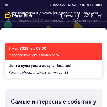
Спортивная аэробика
0+
8-800-500-42-62
Главная
|
Видное
Центр культуры и досуга (Видное), 3 мая,
вт, 08:00
Продать
Видное
Спортивные т
Спортивная аэр
анцы
обика
3 мая 2022, вт, 08:00
Мероприятие уже закончилось
Центр культуры и досуга (Видное)
Россия, Москва, Школьная улица, 22
Самые интересные события у