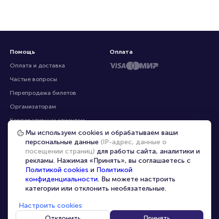
Помощь
Оплата
Оплата и доставка
Частые вопросы
Перепродажа билетов
Организаторам
Корпоративным клиентам
Мы используем cookies и обрабатываем ваши
VIP-билеты
персональные данные
(IP-адрес, данные о
Условия использования
посещении страниц)
для работы сайта, аналитики и
рекламы. Нажимая «Принять», вы соглашаетесь с
Персональные данные
8-800-500-42-62
Политикой cookies
и
Политикой
О компании
8-499-226-15-14
конфиденциальности
. Вы можете настроить
info@portalbilet.ru
категории или отклонить необязательные.
Контакты
С 10:00 до 21:00
,
Карта сайта
звонок бесплатный
Настроить cookies
Управление cookies
Все площадки
Отклонить
Принять