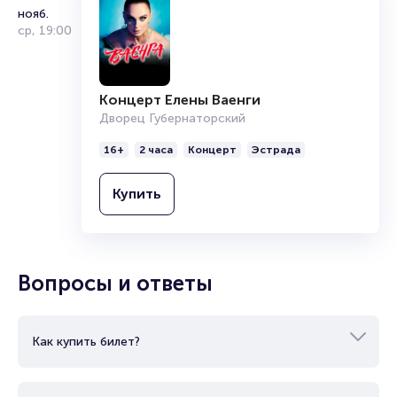
Продать билет
нояб.
Брокерам
ср
,
19:00
Организаторам
Концерт Елены Ваенги
Дворец Губернаторский
16+
2 часа
Концерт
Эстрада
Купить
Вопросы и ответы
Как купить билет?