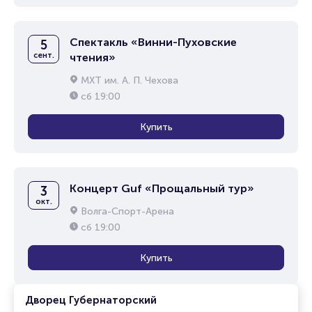
Спектакль «Винни-Пуховские
5
сент.
чтения»
МХТ им. А. П. Чехова
сб
19:00
Купить
Концерт Guf «Прощальный тур»
3
окт.
Волга-Спорт-Арена
сб
19:00
Купить
Дворец Губернаторский