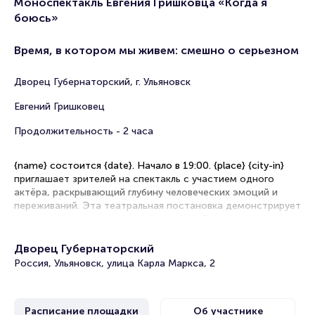
Моноспектакль Евгения Гришковца «Когда я
боюсь»
Время, в котором мы живем: смешно о серьезном
Дворец Губернаторский, г. Ульяновск
Евгений Гришковец
Продолжительность - 2 часа
{name} состоится {date}. Начало в 19:00. {place} {city-in}
приглашает зрителей на спектакль с участием одного
актёра, раскрывающий глубину человеческих эмоций и
переживаний. Эта театральная постановка демонстрирует
искусство перевоплощения в его чистейшем виде.
Рекомендации по выбору мест в зале
Дворец Губернаторский
Россия, Ульяновск, улица Карла Маркса, 2
Партер (первые ряды) — привилегированное расположение,
позволяющее уловить мельчайшие нюансы мимики и
интонаций исполнителя
Расписание площадки
Об участнике