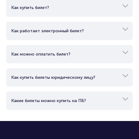
который должен был стать
Как купить билет?
представителем Ленинградской области в
профессиональном футболе, заменяя клуб
"Тосно", который находился на грани
банкротства.
Как работает электронный билет?
Футбольный клуб "Ленингра́дец" был
организован как акционерное общество с
десятью акционерами, каждый из
Как можно оплатить билет?
которых владел равными долями в 10%.
Бюджет клуба составил около 100
миллионов рублей. При выборе названия
клуба рассматривались также варианты,
Как купить билеты юридическому лицу?
такие как "Ладожец", "Волхов" и "Нева", но
было принято решение о названии
"Ленингра́дец".
Какие билеты можно купить на ПБ?
Этот клуб представляет не только новую
команду в мире футбола, но также
символизирует силу и амбиции
Ленинградской области в этом
спортивном соревновании.