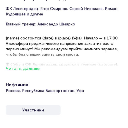
ФК Ленинградец: Егор Смирнов, Сергей Николаев, Роман
Кудрявцев и другие
Главный тренер: Александр Шмарко
{name} состоится {date} в {place} (Уфа). Начало — в 17:00.
Атмосфера предматчевого напряжения захватит вас с
первых минут! Мы рекомендуем прийти немного заранее,
чтобы без спешки занять свои места.
ФК Уфа и ФК Ленинградец сразятся в турнире {category}.
Читать дальше
Эта игра может стать решающей для обеих команд и
изменить положение в турнирной таблице.
Нефтяник
Рекомендации по выбору мест на стадионе
Россия, Республика Башкортостан, Уфа
Центральные сектора — идеальный обзор игры.
Секторы рядом с центральными — отличное сочетание
цены и качества обзора.
Участники
Места за воротами — самый бюджетный вариант.
Первые три ряда — шанс рассмотреть каждое действие
игроков на поле и услышать команды тренеров.