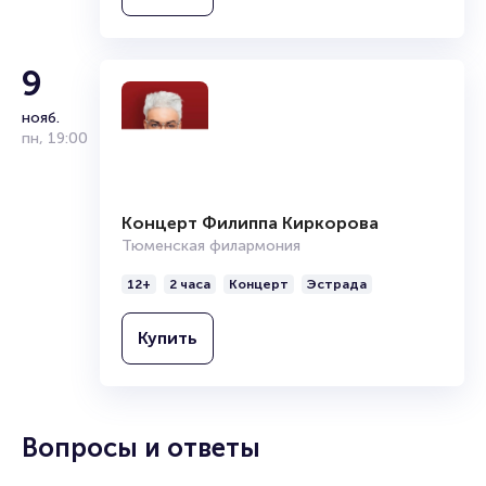
участник групп «Лейся, песня», «Рондо» и
г. (64 года), Лыткарино
«Здравствуй, песня». Группе принадлежат
хиты: «Атас», «Не губите, мужики»,
Советский и российский музыкант, певец,
«Батька Махно», «Комбат» и др.
9
гитарист, лидер группы «Любэ». Народный
Коллектив не раз был номинирован на
артист Российской Федерации. Член
«Песню года» и «Золотой граммофон». В
нояб.
партии «Единая Россия» с 2006 г.
их дискографии 10 студийных альбомов.
пн
,
19:00
Депутат Государственной думы
Федерального собрания Российской
Федерации V созыва. 1990 г. – «Мы будем
жить теперь по новому» (Магнитоальбом);
Концерт Филиппа Киркорова
2004 – «Ребята нашего полка» (сборник)
и др. Фильмография: 1994 – Зона Любэ –
Тюменская филармония
камео; 1996 – Старые песни о главном;
2015 – Людмила Гурченко – Марк Бернес.
12+
2 часа
Концерт
Эстрада
Купить
Вопросы и ответы