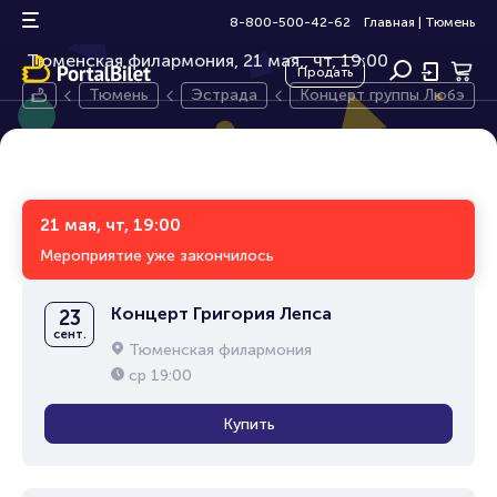
Концерт группы Любэ
6+
8-800-500-42-62
Главная
|
Тюмень
Тюменская филармония, 21 мая,
чт, 19:00
Продать
Тюмень
Эстрада
Концерт группы Любэ
21 мая, чт, 19:00
Мероприятие уже закончилось
Концерт Григория Лепса
23
сент.
Тюменская филармония
ср
19:00
Купить