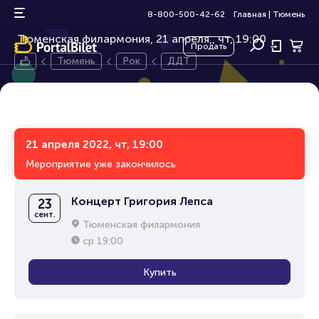
ДДТ
12+
8-800-500-42-62
Главная
|
Тюмень
Тюменская филармония, 21 апреля,
чт, 19:00
Продать
Тюмень
Рок
ДДТ
21 апреля 2022, чт, 19:00
Мероприятие уже закончилось
Концерт Григория Лепса
23
сент.
Тюменская филармония
ср
19:00
Купить