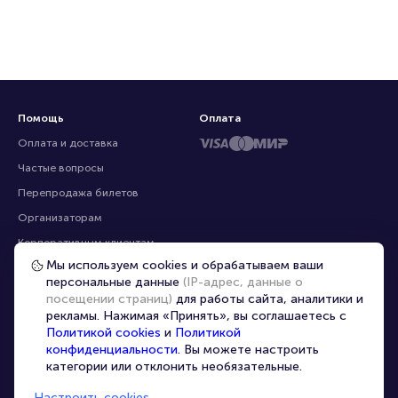
Помощь
Оплата
Оплата и доставка
Частые вопросы
Перепродажа билетов
Организаторам
Корпоративным клиентам
Мы используем cookies и обрабатываем ваши
VIP-билеты
персональные данные
(IP-адрес, данные о
Условия использования
посещении страниц)
для работы сайта, аналитики и
рекламы. Нажимая «Принять», вы соглашаетесь с
Персональные данные
8-800-500-42-62
Политикой cookies
и
Политикой
О компании
8-499-226-15-14
конфиденциальности
. Вы можете настроить
info@portalbilet.ru
категории или отклонить необязательные.
Контакты
С 10:00 до 21:00
,
Карта сайта
звонок бесплатный
Настроить cookies