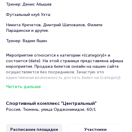
Тренер: Денис Абышев
Футзальный клуб Ухта:
Никита Кречетов, Дмитрий Шаповалов, Фелипе
Парадински и другие.
Тренер: Вадим Яшин
Мероприятие относится к категории «{category}» и
состоится {date}. На этой странице представлена афиша
мероприятия. Продажа билетов онлайн на нашем сайте
осуществляется без посредников. Зачастую это
единственная возможность достать билет на {category}.
Читать дальше
{name} {city-in}: купить билеты онлайн
Portalbilet
– удобный и надежный сервис для покупки и
Спортивный комплекс "Центральный"
продажи билетов на мероприятия разного формата.
Россия, Тюмень, улица Орджоникидзе, 60/1
Среднее время на покупку билета здесь начиная с выбора
места завершая оформлением его в зрительном зале на
ваше имя занимает не более двух минут. Билеты на
Расписание площадки
Участники
спортивные события пользуются большой популярностью