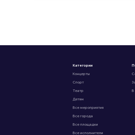
Категории
П
Концерты
С
Спорт
З
Театр
В
Детям
Все мероприятия
Все города
Все площадки
Все исполнители