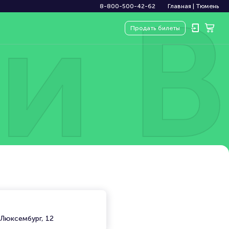
и В
8-800-500-42-62
Главная
|
Тюмень
Продать
билеты
 Люксембург, 12