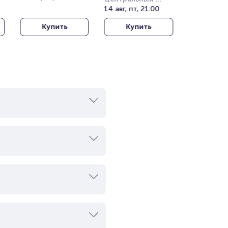
(Kucukciftlik Park)
стадион Алматы
14 авг, пт, 21:00
Купить
Купить