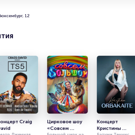
Люксембург, 12
ятия
онцерт Craig 
Цирковое шоу 
Концерт 
avid
«Совсем 
Кристины 
еатр Джемиля 
большой»
Большой цирк на 
Орбакайте
Батуми Теннис 