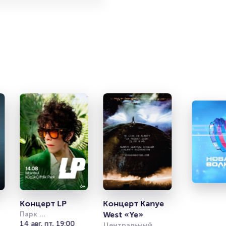
Концерт LP
Концерт Kanye 
Парк 
West «Ye»
Кучукчифтлик 
14 авг, пт, 19:00
Центральный 