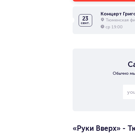
Концерт Григ
23
Тюменская ф
сент.
ср
19:00
С
Обычно мы
«Руки Вверх» - 