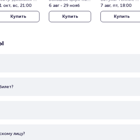
опузлу под 
1 окт, вс, 21:00
проспекте 
6 авг - 29 нояб
Клаб (Batumi 
7 авг, пт, 18:00
ткрытым небом 
Вернадского
Tennis Club)
Купить
Купить
Купить
Harbiye Cemil 
opuzlu Open Air 
heatre)
ы
билет?
скому лицу?