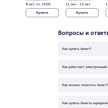
Арена (бывш. 
8 окт, чт, 19:00
Нэшнл Стэдиум 
11 окт - 13 окт
Т
1
Штарк Арена)
(Rajamangala 
о
Купить
Купить
National Stadium)
(
T
T
Вопросы и ответ
Как купить билет?
Как работает электронный 
Как можно оплатить билет?
Как купить билеты юридиче