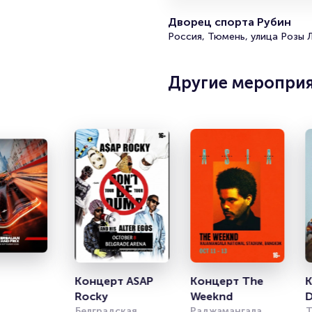
Дворец спорта Рубин
Россия, Тюмень, улица Розы 
Другие меропри
Концерт ASAP 
Концерт The 
К
Rocky
Weeknd
D
Белградская 
Раджамангала 
Т