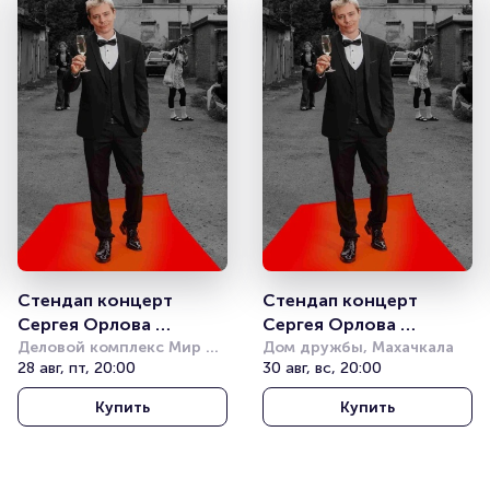
Стендап концерт 
Стендап концерт 
Сергея Орлова 
Сергея Орлова 
«Звезда»
Деловой комплекс Мир 
«Звезда»
Дом дружбы, Махачкала
ВПК НПО 
28 авг, пт, 20:00
30 авг, вс, 20:00
машиностроения
Купить
Купить