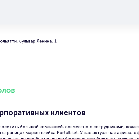
Продать билет
Брокерам
Организаторам
ольятти, бульвар Ленина, 1
рлов
орпоративных клиентов
осетить большой компанией, совместно с сотрудниками, коллег
 страницах маркетплейса Portalbilet. У нас актуальная афиша, 
ные условия приобретения при бронировании большого количеств