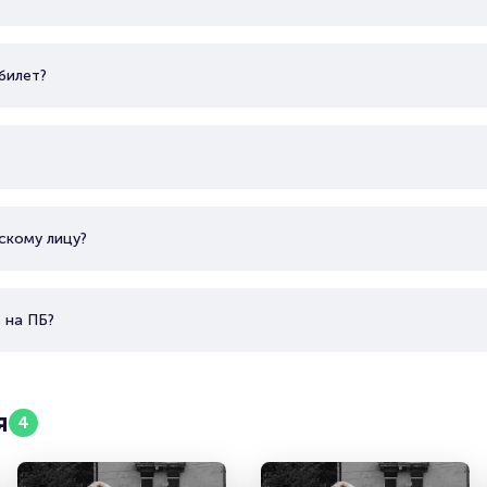
билет?
скому лицу?
 на ПБ?
я
4