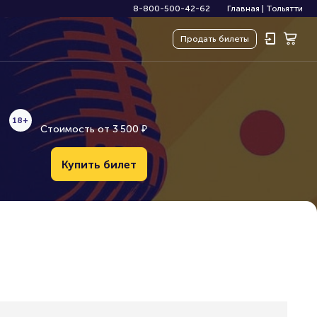
8-800-500-42-62
Главная
|
Тольятти
Продать
билеты
18+
Стоимость от
3
5
0
0
₽
Купить билет