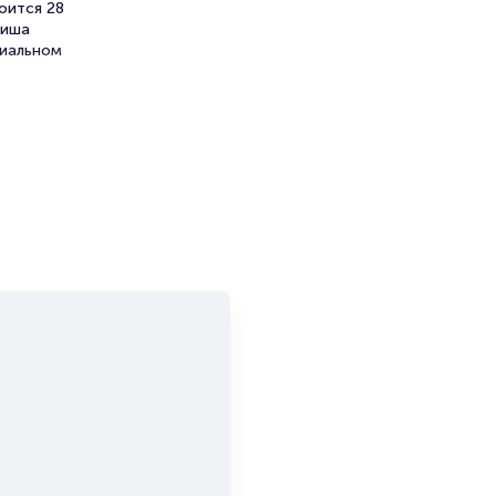
оится 28
фиша
циальном
.
ргея
и продажи
емя на
я
мает не
Орлова
стью у
т