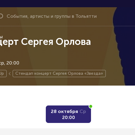
ы
церт Сергея Орлова
ср, 20:00
Up
Стендап концерт Сергея Орлова «Звезда»
28 октября
Ср
20:00