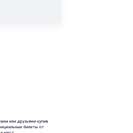
ами или друзьями купив
официальные билеты от
а мест.