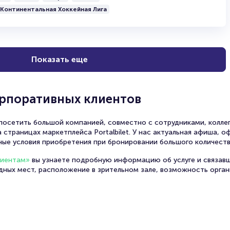
Кубка Европы, звание победителя Континентального к
Континентальная Хоккейная Лига
во Всероссийской хоккейной лиге, но в ее истории бы
принимала участие в регулярном чемпионате КХЛ (2009-
В сезоне 2022/23 команда принимает участие в чем
хоккейной лиги и вновь подала заявку на выход в Кон
Показать еще
Главный тренер команды Валерий Белов планомерно 
игрового уровня своих подопечных. Домашние матчи 
городе на льду «Лада-Арены».
орпоративных клиентов
осетить большой компанией, совместно с сотрудниками, коллег
 страницах маркетплейса Portalbilet. У нас актуальная афиша, 
ные условия приобретения при бронировании большого количеств
лиентам»
вы узнаете подробную информацию об услуге и связав
одных мест, расположение в зрительном зале, возможность орга