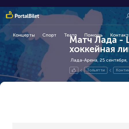
Концерты
Спорт
Театр
Помощь
Контакт
Матч Лада -
хоккейная ли
Лада-Арена, 25 сентября
Тольятти
Контин
Лига