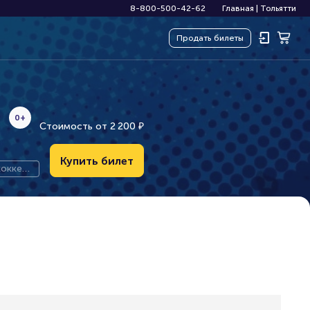
8-800-500-42-62
Главная
|
Тольятти
Продать
билеты
0+
Стоимость от
2
2
0
0
₽
Купить билет
хоккей