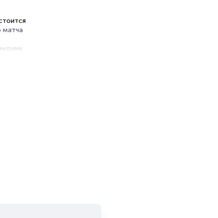
остоится
о
матча
мендуем
й
в этом
 всю
таться
еты на
вой
ене
цены и