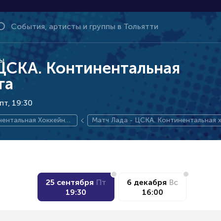
ы
 ЦСКА. Континентальная
га
пт, 19:30
ентальная Хоккейная
Матч Лада - ЦСКА. Континентальная 
ная лига
25 сентября
Пт
6 декабря
Вс
19:30
16:00