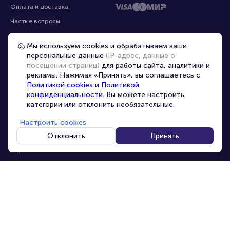
Оплата и доставка
Частые вопросы
Перепродажа билетов
Мы используем cookies и обрабатываем ваши
Организаторам
персональные данные
(IP-адрес, данные о
Корпоративным клиентам
посещении страниц)
для работы сайта, аналитики и
рекламы. Нажимая «Принять», вы соглашаетесь с
VIP-билеты
Политикой cookies
и
Политикой
Условия использования
конфиденциальности
. Вы можете настроить
категории или отклонить необязательные.
Персональные данные
8-800-500-42-62
Настроить cookies
О компании
8-499-226-15-14
info@portalbilet.ru
Отклонить
Принять
Контакты
С 10:00 до 21:00
,
Карта сайта
звонок бесплатный
Управление cookies
Все площадки
Главная
|
Тольятти