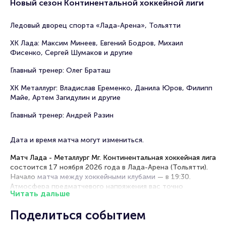
Новый сезон Континентальной хоккейной лиги
Ледовый дворец спорта «Лада-Арена», Тольятти
ХК Лада: Максим Минеев, Евгений Бодров, Михаил
Фисенко, Сергей Шумаков и другие
Главный тренер: Олег Браташ
ХК Металлург: Владислав Еременко, Данила Юров, Филипп
Майе, Артем Загидулин и другие
Главный тренер: Андрей Разин
Дата и время матча могут измениться.
Матч Лада - Металлург Мг. Континентальная хоккейная лига
состоится 17 ноября 2026 года в Лада-Арена (Тольятти).
Начало
матча между хоккейными клубами
— в 19:30.
Атмосфера предматчевого напряжения вас точно
Читать дальше
захватит! Рекомендуем прибыть немного заранее, чтобы
ощутить ее.
Поделиться событием
ХК Металлург и ХК Лада сразятся
в рамках