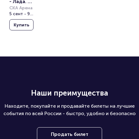
- Лада. 
Контине
СКА Арена
5 сент - 9 сент
нтальная 
хоккейна
Купить
я лига
Наши преимущества
Находите, покупайте и продавайте билеты на лучшие
события по всей России - быстро, удобно и безопасно
Продать билет