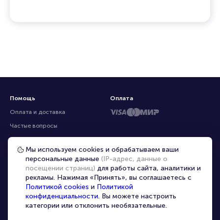
Помощь
Оплата
Оплата и доставка
Частые вопросы
Перепродажа билетов
Мы используем cookies и обрабатываем ваши
Организаторам
персональные данные
(IP-адрес, данные о
Корпоративным клиентам
посещении страниц)
для работы сайта, аналитики и
рекламы. Нажимая «Принять», вы соглашаетесь с
VIP-билеты
Политикой cookies
и
Политикой
Условия использования
конфиденциальности
. Вы можете настроить
категории или отклонить необязательные.
Персональные данные
8-800-500-42-62