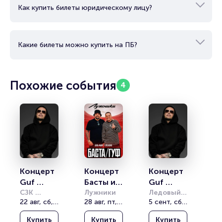
Как купить билеты юридическому лицу?
Какие билеты можно купить на ПБ?
Похожие события
4
Концерт 
Концерт 
Концерт 
Guf 
Басты и 
Guf 
«Прощал
СЗК 
Гуфа
Лужники
«Прощал
Ледовый 
Звездный
22 авг, сб, 19:00
28 авг, пт, 19:00
Дворец 
5 сент, сб, 19:00
ьный 
ьный 
Мурманск
тур»
тур»
Купить
Купить
Купить