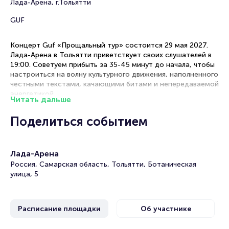
Лада-Арена, г.Тольятти
GUF
Концерт Guf «Прощальный тур» состоится 29 мая 2027.
Лада-Арена в Тольятти приветствует своих слушателей в
19:00. Советуем прибыть за 35-45 минут до начала, чтобы
настроиться на волну культурного движения, наполненного
честными текстами, качающими битами и непередаваемой
энергетикой.
Читать дальше
Рекомендации по выбору мест
Поделиться событием
Первые ряды — для максимального погружения в
атмосферу шоу, визуального контакта с артистами и
Лада-Арена
участия в интерактивных элементах концерта
Золотая середина — оптимальное сочетание
Россия, Самарская область, Тольятти, Ботаническая
качественного звука и комфортного обзора сцены,
улица, 5
включая танцевальные номера и визуальные эффекты
Танцпол — свободное пространство для тех, кто хочет
двигаться в ритме треков и полностью прочувствовать
Расписание площадки
Об участнике
энергию толпы