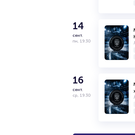
14
сент.
пн
,
19:30
16
сент.
ср
,
19:30