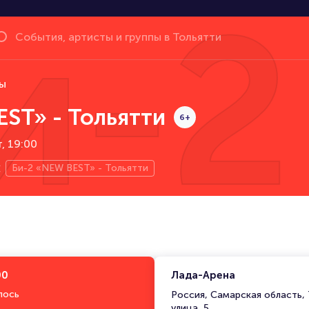
и-2
ы
ST» - Тольятти
6+
т, 19:00
Би-2 «NEW BEST» - Тольятти
00
Лада-Арена
лось
Россия, Самарская область,
улица, 5