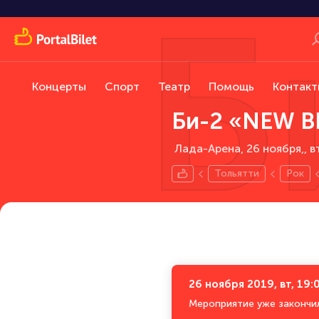
Б
Концерты
Спорт
Театр
Помощь
Контакт
Би-2 «NEW BE
Лада-Арена, 26 ноября,
в
Тольятти
Рок
26 ноября 2019, вт, 19:
Мероприятие уже закончи