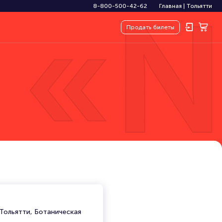
 «N
8-800-500-42-62
Главная
|
Тольятти
Продать
билеты
 Тольятти, Ботаническая