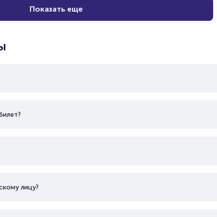
Показать еще
ы
билет?
скому лицу?