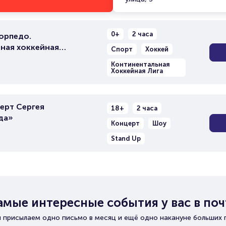
0+
2 часа
орпедо.
ная хоккейная
Спорт
Хоккей
Континентальная
Хоккейная Лига
ерт Сергея
18+
2 часа
да»
Концерт
Шоу
Stand Up
амые интересные события у вас в поч
 присылаем одно письмо в месяц и ещё одно накануне больших 