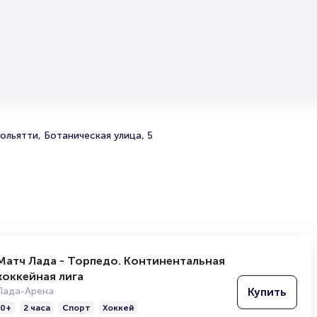
ольятти, Ботаническая улица, 5
Матч Лада - Торпедо. Континентальная
хоккейная лига
Купить
Лада-Арена
0+
2 часа
Спорт
Хоккей