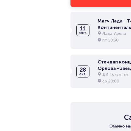
Матч Лада - Т
Континенталь
11
лига
Лада-Арена
сент.
пт
19:30
Стендап конц
Орлова «Звез
28
ДК Тольятти
окт.
ср
20:00
С
Обычно мы