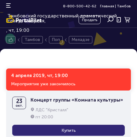
Меладзе
12+
8-800-500-42-62
Главная
|
Тамбов
Тамбовский государственный драматический
театр, 4 апреля,
Продать
чт, 19:00
Тамбов
Поп
Меладзе
4 апреля 2019, чт, 19:00
Мероприятие уже закончилось
Концерт группы «Комната культуры»
23
окт.
ЛДС "Кристалл"
пт
20:00
Купить