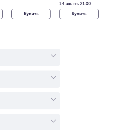
(Kucukciftlik Park)
стадион Алматы
14 авг, пт, 21:00
Купить
Купить