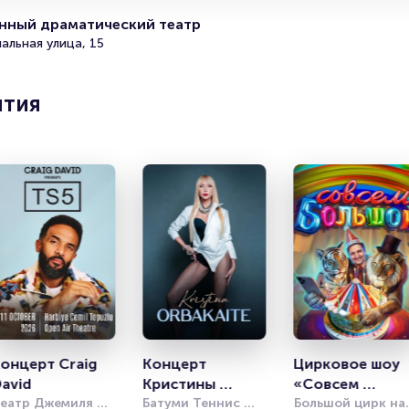
нный драматический театр
альная улица, 15
ятия
онцерт Craig 
Концерт 
Цирковое шоу 
avid
Кристины 
«Совсем 
еатр Джемиля 
Орбакайте
Батуми Теннис 
большой»
Большой цирк на 