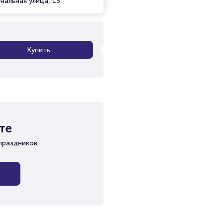
нальная улица, 15
Купить
те
праздников