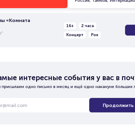
Россия, Тамбов, Интернацио
пы «Комната
16+
2 часа
л"
Концерт
Рок
амые интересные события у вас в поч
 присылаем одно письмо в месяц и ещё одно накануне больших 
Продолжить