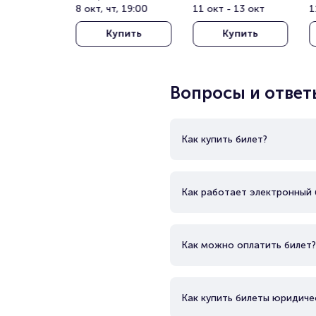
Арена (бывш. 
8 окт, чт, 19:00
Нэшнл Стэдиум 
11 окт - 13 окт
Т
1
Штарк Арена)
(Rajamangala 
о
Купить
Купить
National Stadium)
(
T
T
Вопросы и ответ
Как купить билет?
Как работает электронный 
Как можно оплатить билет?
Как купить билеты юридиче