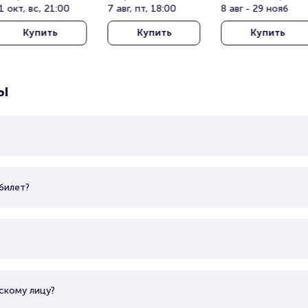
опузлу под 
1 окт, вс, 21:00
Клаб (Batumi 
7 авг, пт, 18:00
проспекте 
8 авг - 29 нояб
ткрытым небом 
Tennis Club)
Вернадского
Купить
Купить
Купить
Harbiye Cemil 
opuzlu Open Air 
heatre)
ы
билет?
скому лицу?