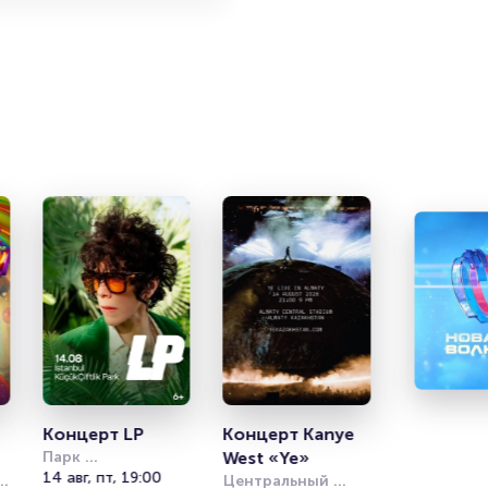
Концерт LP
Концерт Kanye 
Парк 
West «Ye»
Кучукчифтлик 
14 авг, пт, 19:00
Центральный 