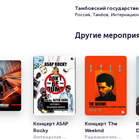
Тамбовский государстве
Россия, Тамбов, Интернацион
Другие меропри
Концерт ASAP 
Концерт The 
К
Rocky
Weeknd
D
Белградская 
Раджамангала 
Т