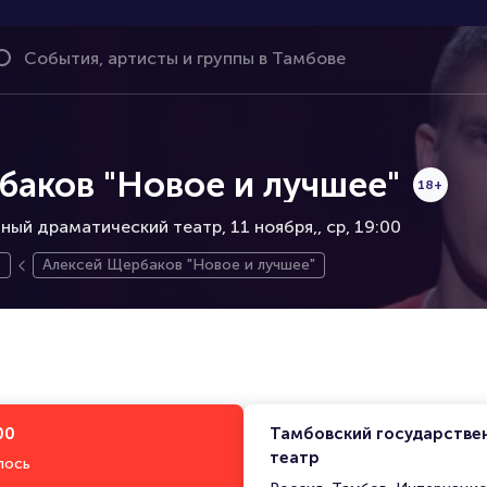
баков "Новое и лучшее"
18+
ный драматический театр, 11 ноября,
ср, 19:00
p
Алексей Щербаков "Новое и лучшее"
00
Тамбовский государстве
театр
лось