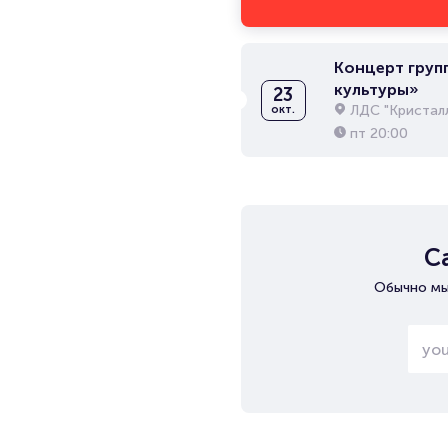
Концерт груп
культуры»
23
ЛДС "Кристал
окт.
пт
20:00
С
Обычно мы