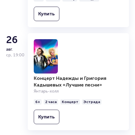
Купить
26
авг.
ср
,
19:00
Концерт Надежды и Григория
Кадышевых «Лучшие песни»
Янтарь-холл
6+
2 часа
Концерт
Эстрада
Купить