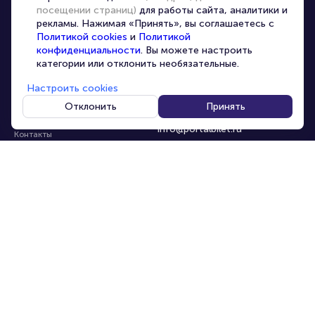
посещении страниц)
для работы сайта, аналитики и
Организаторам
рекламы. Нажимая «Принять», вы соглашаетесь с
Корпоративным клиентам
Политикой cookies
и
Политикой
конфиденциальности
. Вы можете настроить
VIP-билеты
категории или отклонить необязательные.
Условия использования
Настроить cookies
Персональные данные
8-800-500-42-62
Отклонить
Принять
О компании
8-499-226-15-14
info@portalbilet.ru
Контакты
С 10:00 до 21:00
,
Карта сайта
звонок бесплатный
Управление cookies
Все площадки
Главная
|
Светлогорск
© 2020 -
2026
portalbilet.ru
Все права защищены