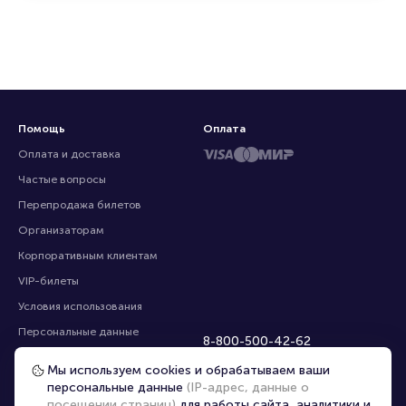
Помощь
Оплата
Оплата и доставка
Частые вопросы
Перепродажа билетов
Организаторам
Корпоративным клиентам
VIP-билеты
Условия использования
Персональные данные
8-800-500-42-62
О компании
8-499-226-15-14
Мы используем cookies и обрабатываем ваши
info@portalbilet.ru
Контакты
персональные данные
(IP-адрес, данные о
С 10:00 до 21:00
,
посещении страниц)
для работы сайта, аналитики и