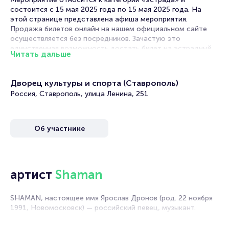
состоится с 15 мая 2025 года по 15 мая 2025 года. На
этой странице представлена афиша мероприятия.
Продажа билетов онлайн на нашем официальном сайте
осуществляется без посредников. Зачастую это
единственная возможность достать билет на эстрадный
Читать дальше
концерт.
Билеты на концерт Shaman
Дворец культуры и спорта (Ставрополь)
Россия, Ставрополь, улица Ленина, 251
Portalbilet – удобный и надежный сервис для покупки и
продажи билетов на мероприятия разного формата.
Среднее время на покупку билета здесь начиная с выбора
Об участнике
места завершая оформлением его в зрительном зале на
ваше имя занимает не более двух минут. Билеты на Shaman
пользуются большой популярностью у зрителей. Спешите
купить их, пока они есть в наличии.
артист
Shaman
Полезные ссылки
SHAMAN, настоящее имя Ярослав Дронов (род. 22 ноября
Подробнее о том, как вернуть, сдать или продать билет
1991, Новомосковск) — российский певец, музыкант.
читайте в разделах:
Продать билет