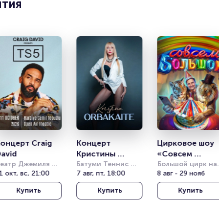
ятия
онцерт Craig 
Концерт 
Цирковое шоу 
avid
Кристины 
«Совсем 
еатр Джемиля 
Орбакайте
Батуми Теннис 
большой»
Большой цирк на 
опузлу под 
1 окт, вс, 21:00
Клаб (Batumi 
7 авг, пт, 18:00
проспекте 
8 авг - 29 нояб
ткрытым небом 
Tennis Club)
Вернадского
Купить
Купить
Купить
Harbiye Cemil 
opuzlu Open Air 
heatre)