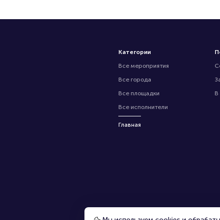
Категории
П
Все мероприятия
С
Все города
З
Все площадки
В
Все исполнители
Главная
Мы используем cookies и обрабат