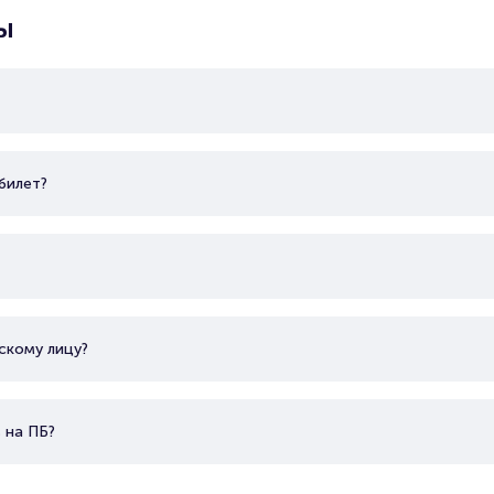
ы
билет?
скому лицу?
 на ПБ?