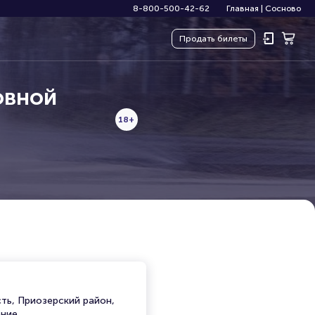
8-800-500-42-62
Главная
|
Сосново
Продать
билеты
овной
18+
сть, Приозерский район,
ение