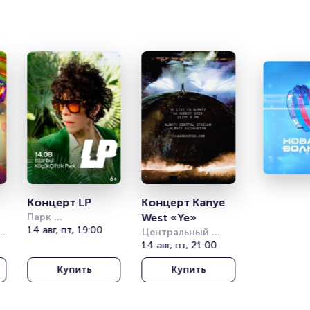
Концерт LP
Концерт Kanye 
Парк 
West «Ye»
Кучукчифтлик 
14 авг, пт, 19:00
Центральный 
(Kucukciftlik Park)
стадион Алматы
14 авг, пт, 21:00
Купить
Купить