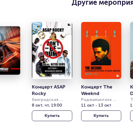
Другие меропри
Концерт ASAP 
Концерт The 
К
Rocky
Weeknd
D
Белградская 
Раджамангала 
Т
Арена (бывш. 
8 окт, чт, 19:00
Нэшнл Стэдиум 
11 окт - 13 окт
Т
1
Штарк Арена)
(Rajamangala 
о
Купить
Купить
National Stadium)
(
T
T