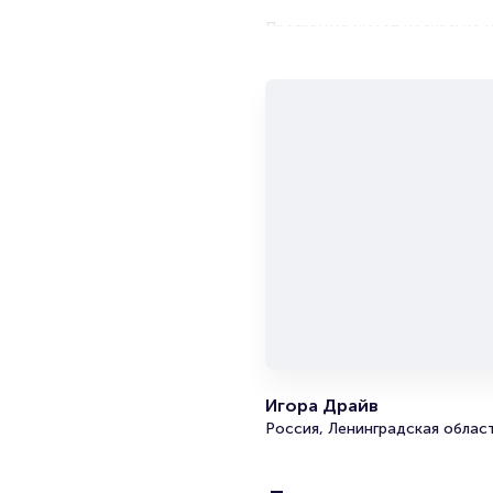
Программа имеет несколько у
Занятие проходит в группе н
методики вождения – торможе
занятие 7 часов с перерывом 
Для занятий ученики могут ар
Пройти обучение можно и на 
курса не входит.
Заказать курс «Контраварийна
Экономьте свое время на пок
Игора Драйв
Россия, Ленинградская облас