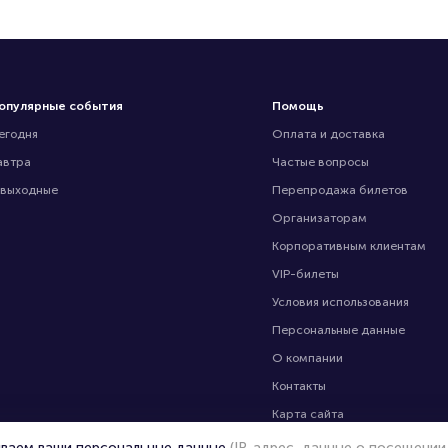
опулярные события
Помощь
егодня
Оплата и доставка
автра
Частые вопросы
 выходные
Перепродажа билетов
Организаторам
Корпоративным клиентам
VIP-билеты
Условия использования
Персональные данные
О компании
Контакты
Карта сайта
Управление cookies
ываем ваши персональные данные
(IP-адрес, данные о посещении