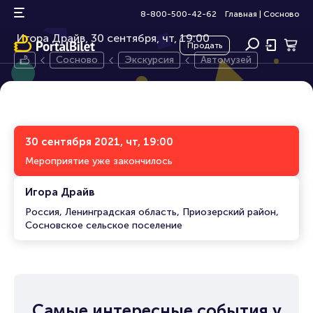
Автомузей
0+
8-800-500-42-62
Главная
|
Сосново
Игора Драйв, 30 сентября,
чт, 19:00
Продать
Сосново
Экскурсия
Автомузей
30 сентября 2021, чт, 19:00
Мероприятие уже закончилось
Игора Драйв
Россия, Ленинградская область, Приозерский район,
Сосновское сельское поселение
Самые интересные события у