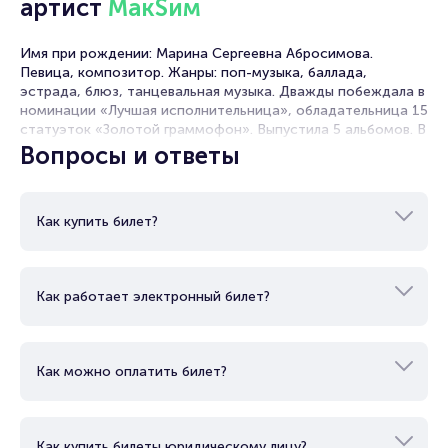
концерт МакSим пользуются большой популярностью у
артист
МакSим
зрителей. Спешите купить их, пока они есть в наличии.
Имя при рождении: Марина Сергеевна Абросимова.
Полезные ссылки
Певица, композитор. Жанры: поп-музыка, баллада,
эстрада, блюз, танцевальная музыка. Дважды побеждала в
Подробнее о том, как вернуть, сдать или продать билет
номинации «Лучшая исполнительница», обладательница 15
читайте в разделах:
статуэток «Золотой граммофон». Выпустила 5 альбомов. В
начале февраля 2020 года объявила о приостановлении
Вопросы и ответы
Продать билет
творческой деятельности.
Брокерам
Организаторам
Как купить билет?
Как работает электронный билет?
Как можно оплатить билет?
Как купить билеты юридическому лицу?