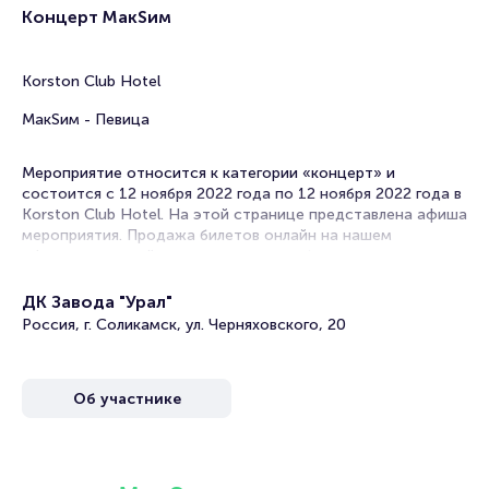
Концерт МакSим
Korston Club Hotel
МакSим - Певица
Мероприятие относится к категории «концерт» и
состоится с 12 ноября 2022 года по 12 ноября 2022 года в
Korston Club Hotel. На этой странице представлена афиша
мероприятия. Продажа билетов онлайн на нашем
официальном сайте осуществляется без посредников.
Зачастую это единственная возможность достать билет
на концерт.
ДК Завода "Урал"
Россия, г. Соликамск, ул. Черняховского, 20
Билеты на концерт МакSим
Portalbilet – удобный и надежный сервис для покупки и
Об участнике
продажи билетов на мероприятия разного формата.
Среднее время на покупку билета здесь начиная с выбора
места завершая оформлением его в зрительном зале на
ваше имя занимает не более двух минут. Билеты на