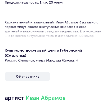
Продолжительность: 1 час 20 минут
Харизматичный и талантливый, Иван Абрамов буквально с
первых минут своего выступления влюбляет в себя
зрителей и поклонников стендап-творчества. Его монологи
— это всегда актуальные темы и интеллигентный юмор.
Через хорошо завуалированные шутки комик освещает
насущные проблемы.
Культурно досуговый центр Губернский
Многие знают его ещё со времён его участия в КВНе. Там
(Смоленск)
он был капитаном команды “Парапапарам”, которая
Россия, Смоленск, улица Маршала Жукова, 4
дважды являлась обладателем КиВиНа. Сейчас артист
является одним из самых популярных резидентов шоу
“Stand Up”, где он состоялся в качестве стендап комика.
Об участнике
2022 год у Ивана Абрамова — это череда выступлений по
городам России. В частности, артист выступит и в
Смоленске. На сцене КДЦ “Губернский” Иван представит
свою новую программу. Зрители смогут от души отдохнуть
артист
Иван Абрамов
и посмеяться над острыми шутками комика.
Билеты на сольный концерт Ивана Абрамова