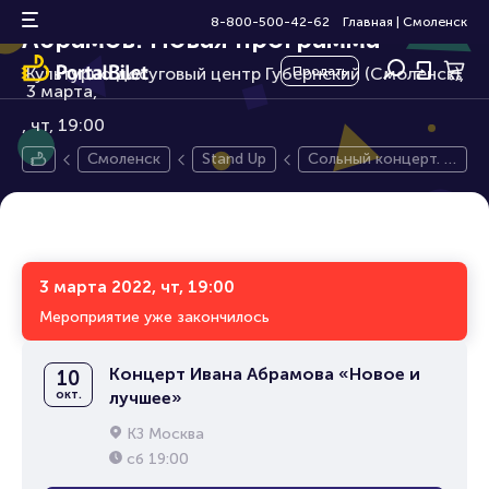
Сольный концерт. Иван
18+
8-800-500-42-62
Главная
|
Смоленск
Абрамов. Новая программа
Культурно досуговый центр Губернский (Смоленск),
Продать
3 марта,
чт, 19:00
Смоленск
Stand Up
Сольный концерт. И
ван Абрамов. Новая
программа
3 марта 2022, чт, 19:00
Мероприятие уже закончилось
Концерт Ивана Абрамова «Новое и
10
окт.
лучшее»
КЗ Москва
сб
19:00