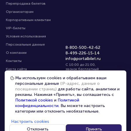
Перепродажа билетов
Организаторам
Корпоративным клиентам
VIP-билеты
Условия использования
Персональные данные
8-800-500-42-62
О компании
8-499-226-15-14
info@portalbilet.ru
Контакты
С 10:00 до 21:00
,
Карта сайта
звонок бесплатный
Управление cookies
Все площадки
Мы используем cookies и обрабатываем ваши
персональные данные
(IP-адрес, данные о
посещении страниц)
для работы сайта, аналитики и
Главная
|
Смоленск
рекламы. Нажимая «Принять», вы соглашаетесь с
Политикой cookies
и
Политикой
конфиденциальности
. Вы можете настроить
категории или отклонить необязательные.
Настроить cookies
© 2020 -
2026
portalbilet.ru
Все права защищены
Отклонить
Принять