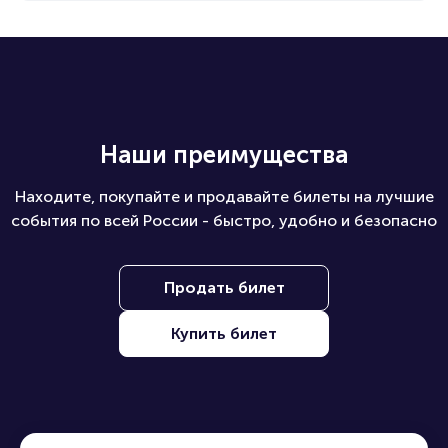
Карьерный путь Григория Кадышева ярко
иллюстрирует, как семейные традиции
могут не только сохраняться, но и
эволюционировать. Его выступления
неизменно вызывают восторг у зрителей,
а фамилия Кадышев остаётся синонимом
Наши преимущества
высокого качества и преданности
российской культуре.
Находите, покупайте и продавайте билеты на лучшие
события по всей России - быстро, удобно и безопасно
Продать билет
Купить билет