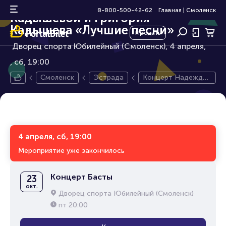
Концерт Надежды
6+
8-800-500-42-62
Главная
|
Смоленск
Кадышевой и Григория
Кадышева «Лучшие песни»
Продать
Дворец спорта Юбилейный (Смоленск), 4 апреля,
сб, 19:00
Смоленск
Эстрада
Концерт Надежды
Кадышевой и Григо
рия Кадышева «Луч
шие песни»
4 апреля, сб, 19:00
Мероприятие уже закончилось
Концерт Басты
23
окт.
Дворец спорта Юбилейный (Смоленск)
пт
20:00