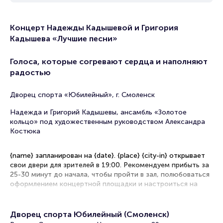
Концерт Надежды Кадышевой и Григория
Кадышева «Лучшие песни»
Голоса, которые согревают сердца и наполняют
радостью
Дворец cпорта «Юбилейный», г. Смоленск
Надежда и Григорий Кадышевы, ансамбль «Золотое
кольцо» под художественным руководством Александра
Костюка
{name} запланирован на {date}. {place} {city-in} открывает
свои двери для зрителей в 19:00. Рекомендуем прибыть за
25-30 минут до начала, чтобы пройти в зал, полюбоваться
оформлением концертной площадки и настроиться на
волну мероприятия.
Рекомендации по выбору мест
Дворец спорта Юбилейный (Смоленск)