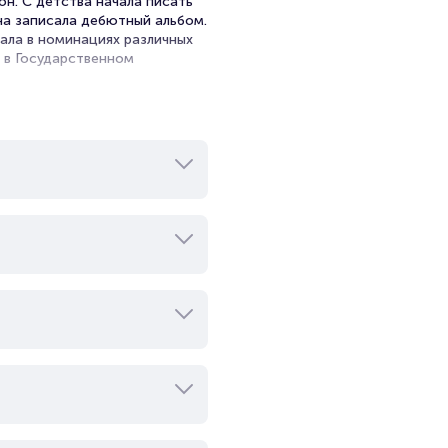
он. С детства начала писать
на записала дебютный альбом.
ала в номинациях различных
 в Государственном