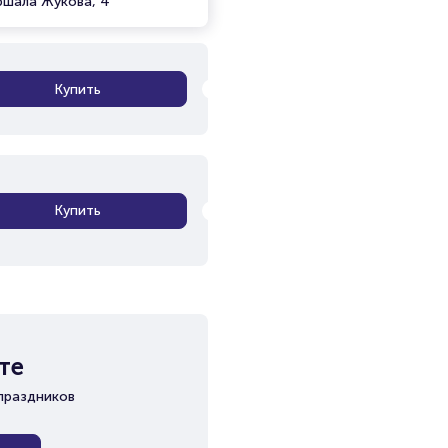
ршала Жукова, 4
Купить
Купить
те
праздников