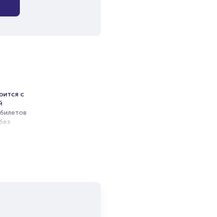
оится с
й
 билетов
без
ь
ги
и продажи
емя на
я
мает не