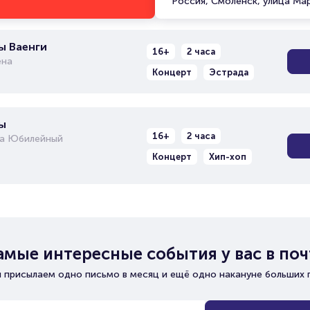
Россия, Смоленск, улица Ма
ы Ваенги
16+
2 часа
ена
Концерт
Эстрада
ы
16+
2 часа
та Юбилейный
Концерт
Хип-хоп
амые интересные события у вас в поч
 присылаем одно письмо в месяц и ещё одно накануне больших 