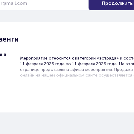
Продолжить
аенги
е в
Мероприятие относится к категории «эстрада» и сост
11 февраля 2026 года по 11 февраля 2026 года. На это
странице представлена афиша мероприятия. Продажа
онлайн на нашем официальном сайте осуществляется 
посредников. Зачастую это единственная возможност
достать билет на эстрадный концерт.
Билеты на Концерт Елены Ваен
Portalbilet – удобный и надежный сервис для покупки 
билетов на мероприятия разного формата. Среднее вр
покупку билета здесь начиная с выбора места заверша
оформлением его в зрительном зале на ваше имя зани