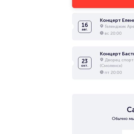
Концерт Елен
16
Геленджик Ар
авг.
вс
20:00
Концерт Баст
Дворец спор
23
(Смоленск)
окт.
пт
20:00
С
Обычно мы