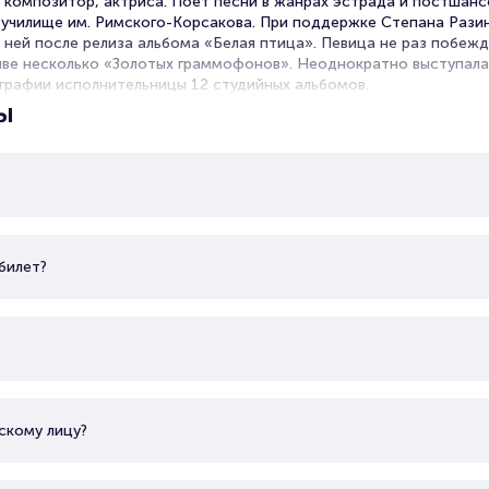
 композитор, актриса. Поет песни в жанрах эстрада и постшанс
 училище им. Римского-Корсакова. При поддержке Степана Рази
 ней после релиза альбома «Белая птица». Певица не раз побежд
тиве несколько «Золотых граммофонов». Неоднократно выступала
графии исполнительницы 12 студийных альбомов.
ы
билет?
скому лицу?