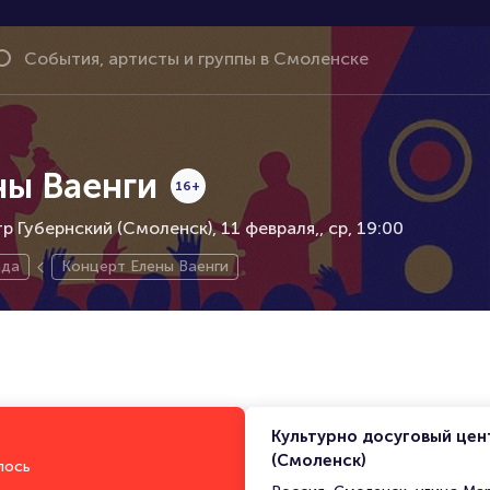
ны Ваенги
16+
р Губернский (Смоленск), 11 февраля,
ср, 19:00
ада
Концерт Елены Ваенги
Культурно досуговый цен
(Смоленск)
лось