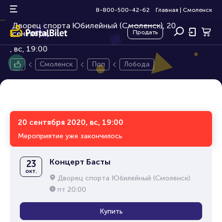
Лобода
12+
8-800-500-42-62
Главная
|
Смоленск
Дворец спорта Юбилейный (Смоленск), 20
сентября,
Продать
вс, 19:00
Смоленск
Поп
Лобода
20 сентября 2020, вс, 19:00
Мероприятие уже закончилось
Концерт Басты
23
окт.
Дворец спорта Юбилейный (Смоленск)
пт
20:00
Купить