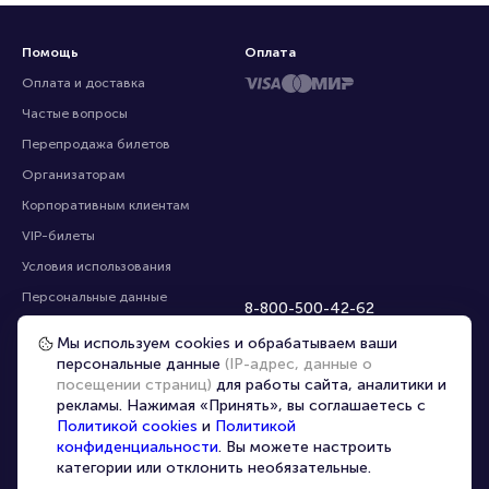
Помощь
Оплата
Оплата и доставка
Частые вопросы
Перепродажа билетов
Организаторам
Корпоративным клиентам
VIP-билеты
Условия использования
Персональные данные
8-800-500-42-62
О компании
8-499-226-15-14
Мы используем cookies и обрабатываем ваши
info@portalbilet.ru
Контакты
персональные данные
(IP-адрес, данные о
С 10:00 до 21:00
,
посещении страниц)
для работы сайта, аналитики и
Карта сайта
звонок бесплатный
рекламы. Нажимая «Принять», вы соглашаетесь с
Управление cookies
Все площадки
Политикой cookies
и
Политикой
конфиденциальности
. Вы можете настроить
категории или отклонить необязательные.
Главная
|
Смоленск