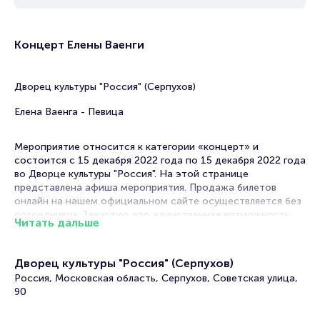
Концерт Елены Ваенги
Дворец культуры "Россия" (Серпухов)
Елена Ваенга - Певица
Мероприятие относится к категории «концерт» и
состоится с 15 декабря 2022 года по 15 декабря 2022 года
во Дворце культуры "Россия". На этой странице
представлена афиша мероприятия. Продажа билетов
онлайн на нашем официальном сайте осуществляется без
посредников. Зачастую это единственная возможность
Читать дальше
достать билет на концерт.
Билеты на концерт Елены Ваенги
Дворец культуры "Россия" (Серпухов)
Россия, Московская область, Серпухов, Советская улица,
Portalbilet – удобный и надежный сервис для покупки и
90
продажи билетов на мероприятия разного формата.
Среднее время на покупку билета здесь начиная с выбора