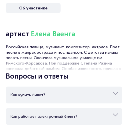
места завершая оформлением его в зрительном зале на
Об участнике
ваше имя занимает не более двух минут. Билеты на
концерт Елены Ваенги пользуются большой популярностью
у зрителей. Спешите купить их, пока они есть в наличии.
Полезные ссылки
артист
Елена Ваенга
Подробнее о том, как вернуть, сдать или продать билет
Российская певица, музыкант, композитор, актриса. Поет
читайте в разделах:
песни в жанрах эстрада и постшансон. С детства начала
Продать билет
писать песни. Окончила музыкальное училище им.
Брокерам
Римского-Корсакова. При поддержке Степана Разина
Организаторам
записала дебютный альбом. Особая известность пришла к
ней после релиза альбома «Белая птица». Певица не раз
Вопросы и ответы
побеждала в номинациях различных песенных конкурсов. В
ее активе несколько «Золотых граммофонов».
Неоднократно выступала в Государственном Кремлёвском
Как купить билет?
дворце. В дискографии исполнительницы 12 студийных
альбомов.
Как работает электронный билет?