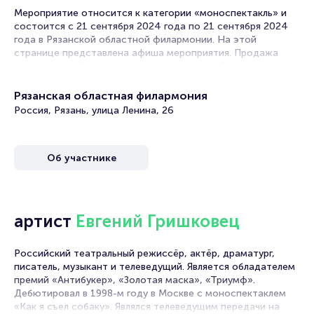
Мероприятие относится к категории «моноспектакль» и
состоится с 21 сентября 2024 года по 21 сентября 2024
года в Рязанской областной филармонии. На этой
странице представлена афиша мероприятия. Продажа
билетов онлайн на нашем официальном сайте
осуществляется без посредников. Зачастую это
единственная возможность достать билет на
Рязанская областная филармония
моноспектакль.
Россия, Рязань, улица Ленина, 26
Билеты на монолог - концерт Е. Гришковца
«Порядок слов»
Об участнике
Portalbilet – удобный и надежный сервис для покупки и
продажи билетов на мероприятия разного формата.
Среднее время на покупку билета здесь начиная с выбора
артист
Евгений Гришковец
места завершая оформлением его в зрительном зале на
ваше имя занимает не более двух минут. Билеты на
«Порядок слов» пользуются большой популярностью у
Российский театральный режиссёр, актёр, драматург,
зрителей. Спешите купить их, пока они есть в наличии.
писатель, музыкант и телеведущий. Является обладателем
премий «Антибукер», «Золотая маска», «Триумф».
Полезные ссылки
Дебютировал в 1998-м году в Москве с моноспектаклем
«Как я съел собаку». Являлся телеведущим передачи на