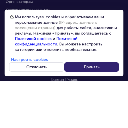
Организаторам
Корпоративным клиентам
Мы используем cookies и обрабатываем ваши
VIP-билеты
персональные данные
(IP-адрес, данные о
Условия использования
посещении страниц)
для работы сайта, аналитики и
рекламы. Нажимая «Принять», вы соглашаетесь с
Персональные данные
8-800-500-42-62
Политикой cookies
и
Политикой
О компании
8-499-226-15-14
конфиденциальности
. Вы можете настроить
info@portalbilet.ru
категории или отклонить необязательные.
Контакты
С 10:00 до 21:00
,
Карта сайта
звонок бесплатный
Настроить cookies
Управление cookies
Все площадки
Отклонить
Принять
Главная
|
Рязань
© 2020 -
2026
portalbilet.ru
Все права защищены
В начало страницы