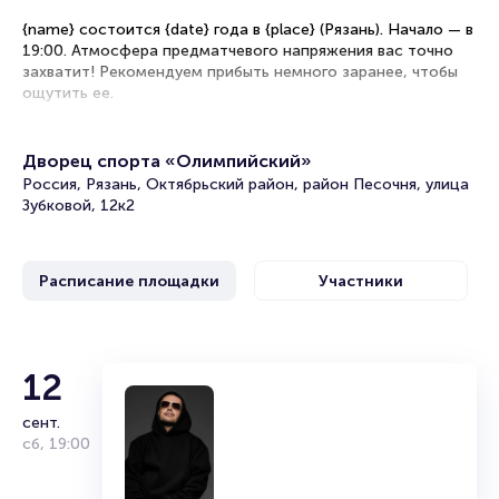
{name} состоится {date} года в {place} (Рязань). Начало — в
19:00. Атмосфера предматчевого напряжения вас точно
захватит! Рекомендуем прибыть немного заранее, чтобы
ощутить ее.
ХК Нефтяник и ХК Рязань-ВДВ сразятся в турнире
{category}. Игра хоккейных клубов может перевернуть всю
Дворец спорта «Олимпийский»
турнирную таблицу.
Россия, Рязань, Октябрьский район, район Песочня, улица
Зубковой, 12к2
Рекомендации по выбору мест на ледовой арене
Центральные сектора — лучший обзор поля.
Расписание площадки
Участники
Секторы рядом с центральными — удачное сочетание
цены и вида.
Места за воротами — самый бюджетный вариант.
Первые три ряда — возможность ощутить эмоции игры,
услышать игроков и тренеров.
12
VIP-ложи — максимальный комфорт, а также отличный
обзор.
сент.
ХК Нефтяник
сб
,
19:00
Первую команду по хоккею с
{name} {city-in}: билеты на хоккей