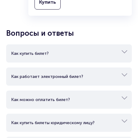
Купить
бывший игрок «СК им. Урицкого» и
«СК им. Воровского», Александр
Пономарев.
Первое собрание новой команды
Вопросы и ответы
состоялось в ноябре 1965 года. На
нем было решено назвать её
«Спутник» - тема космоса в те годы
Как купить билет?
была очень популярна. В первый
состав команды вошли
приглашённые хоккеисты из Казани
Как работает электронный билет?
и Горького, а также несколько
местных игроков. Под свою опеку
хоккеистов взял Миннибаевский
газобензиновый завод им.
Как можно оплатить билет?
Ленинского комсомола.
«Спутник» сразу же заявился на
Как купить билеты юридическому лицу?
чемпионат ТАССР и 16 декабря в
Казани провёл исторический для