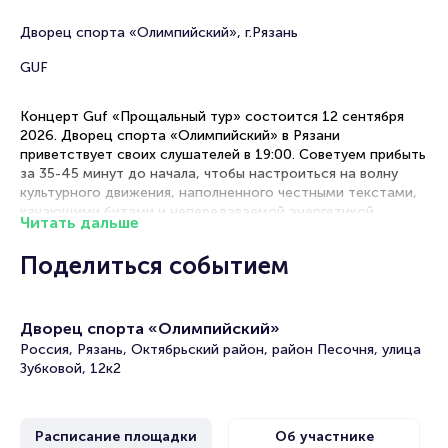
Дворец спорта «Олимпийский», г.Рязань
GUF
Концерт Guf «Прощальный тур» состоится 12 сентября
2026. Дворец спорта «Олимпийский» в Рязани
приветствует своих слушателей в 19:00. Советуем прибыть
за 35-45 минут до начала, чтобы настроиться на волну
культурного движения, наполненного честными текстами,
качающими битами и непередаваемой энергетикой.
Читать дальше
Рекомендации по выбору мест
Поделиться событием
Первые ряды — для максимального погружения в
атмосферу шоу, визуального контакта с артистами и
Дворец спорта «Олимпийский»
участия в интерактивных элементах концерта
Золотая середина — оптимальное сочетание
Россия, Рязань, Октябрьский район, район Песочня, улица
качественного звука и комфортного обзора сцены,
Зубковой, 12к2
включая танцевальные номера и визуальные эффекты
Танцпол — свободное пространство для тех, кто хочет
двигаться в ритме треков и полностью прочувствовать
Расписание площадки
Об участнике
энергию толпы