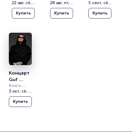
Звездный
22 авг, сб, 19:00
28 авг, пт, 19:00
Дворец 
5 сент, сб, 19:00
ьный 
ьный 
Мурманск
тур»
тур»
Купить
Купить
Купить
Концерт 
Guf 
«Прощал
Волга-
Спорт-
3 окт, сб, 19:00
ьный 
Арена
тур»
Купить