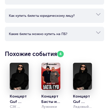
Как купить билеты юридическому лицу?
Какие билеты можно купить на ПБ?
Похожие события
4
Концерт 
Концерт 
Концерт 
Guf 
Басты и 
Guf 
«Прощал
СЗК 
Гуфа
Лужники
«Прощал
Ледовый 