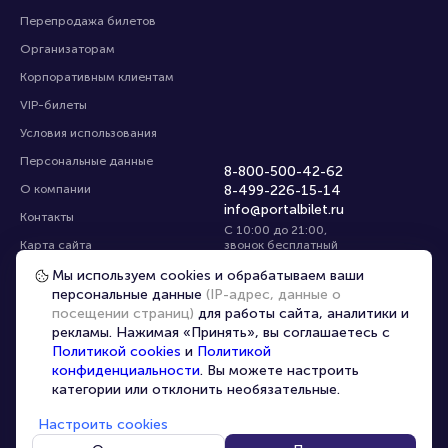
Перепродажа билетов
Организаторам
Корпоративным клиентам
VIP-билеты
Условия использования
Персональные данные
8-800-500-42-62
О компании
8-499-226-15-14
info@portalbilet.ru
Контакты
С 10:00 до 21:00
,
Карта сайта
звонок бесплатный
Управление cookies
Все площадки
Мы используем cookies и обрабатываем ваши
персональные данные
(IP-адрес, данные о
посещении страниц)
для работы сайта, аналитики и
Главная
|
Ростов-на-Дону
рекламы. Нажимая «Принять», вы соглашаетесь с
Политикой cookies
и
Политикой
конфиденциальности
. Вы можете настроить
категории или отклонить необязательные.
Настроить cookies
© 2020 -
2026
portalbilet.ru
Все права защищены