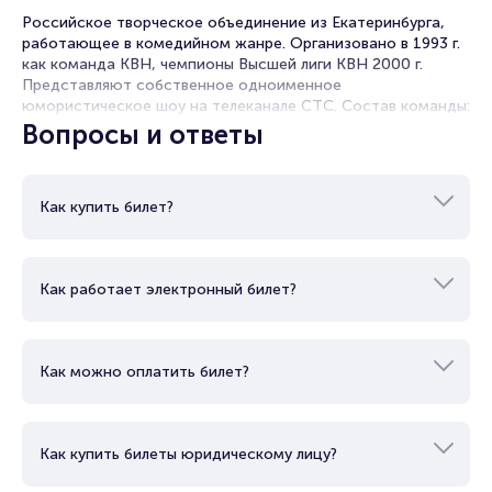
Полезные ссылки
Российское творческое объединение из Екатеринбурга,
работающее в комедийном жанре. Организовано в 1993 г.
как команда КВН, чемпионы Высшей лиги КВН 2000 г.
Подробнее о том, как вернуть, сдать или продать билет
Представляют собственное одноименное
читайте в разделах:
юмористическое шоу на телеканале СТС. Состав команды:
Андрей Рожков, Дмитрий Соколов, Дмитрий Брекоткин,
Вопросы и ответы
Продать билет
Вячеслав Мясников, Сергей Нетиевский, Сергей Исаев,
Брокерам
Юлия Михалкова, Александр Попов, Максим Ярица.
Организаторам
Как купить билет?
Как работает электронный билет?
Как можно оплатить билет?
Как купить билеты юридическому лицу?