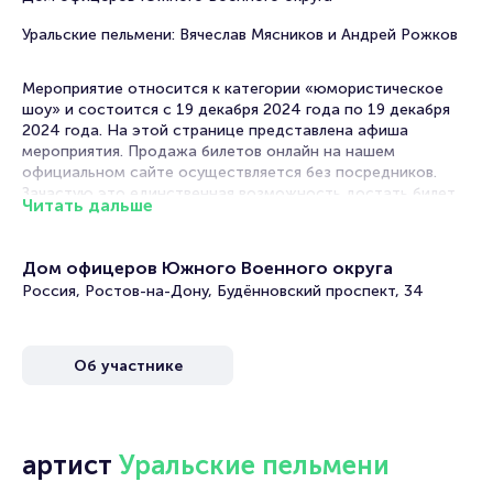
Уральские пельмени: Вячеслав Мясников и Андрей Рожков
Мероприятие относится к категории «юмористическое
шоу» и состоится с 19 декабря 2024 года по 19 декабря
2024 года. На этой странице представлена афиша
мероприятия. Продажа билетов онлайн на нашем
официальном сайте осуществляется без посредников.
Зачастую это единственная возможность достать билет
Читать дальше
на юмористическое шоу.
Билеты на юмористическое шоу «Ваши
Дом офицеров Южного Военного округа
пельмени». Вячеслав Мясников и Андрей Рожков
Россия, Ростов-на-Дону, Будённовский проспект, 34
Portalbilet – удобный и надежный сервис для покупки и
продажи билетов на мероприятия разного формата.
Об участнике
Среднее время на покупку билета здесь начиная с выбора
места завершая оформлением его в зрительном зале на
ваше имя занимает не более двух минут. Билеты на шоу
«Ваши пельмени». Вячеслав Мясников и Андрей Рожков
пользуются большой популярностью у зрителей. Спешите
артист
Уральские пельмени
купить их, пока они есть в наличии.