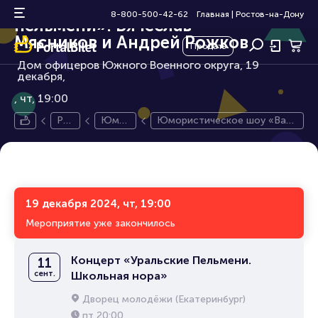
Юмористическое шоу «Ваши
6+
8-800-500-42-62
Главная
|
Ростов-на-Дону
пельмени». Вячеслав
Мясников и Андрей Рожков
Продать
Дом офицеров Южного Военного округа, 19
декабря,
чт, 19:00
Ро
Юмо
Юмористическое шоу «Ваш
ст
ристи
и пельмени». Вячеслав Мясн
ов-
ческо
иков и Андрей Рожков
на-
е шоу
До
ну
19 декабря 2024, чт, 19:00
Мероприятие уже закончилось
Концерт «Уральские Пельмени.
11
сент.
Школьная нора»
Дворец молодёжи (Екатеринбург)
пт
20:00