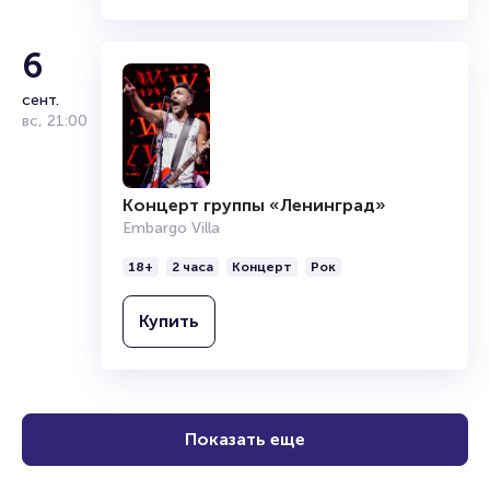
6
сент.
вс
,
21:00
Концерт группы «Ленинград»
Embargo Villa
18+
2 часа
Концерт
Рок
Купить
Показать еще