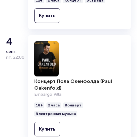
12+
2 часа
Концерт
Эстрада
Купить
4
сент.
пт
,
22:00
Концерт Пола Окенфолда (Paul
Oakenfold)
Embargo Villa
18+
2 часа
Концерт
Электронная музыка
Купить