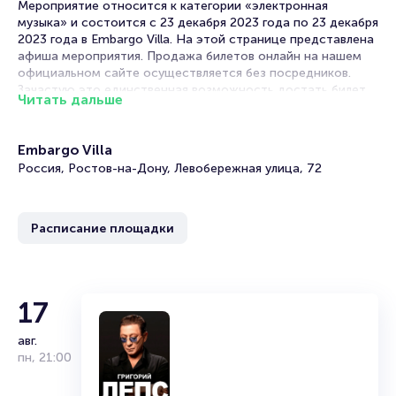
Мероприятие относится к категории «электронная
музыка» и состоится с 23 декабря 2023 года по 23 декабря
2023 года в Embargo Villa. На этой странице представлена
афиша мероприятия. Продажа билетов онлайн на нашем
официальном сайте осуществляется без посредников.
Зачастую это единственная возможность достать билет
Читать дальше
на вечеринку.
Билеты на вечеринку «Sonet»
Embargo Villa
Россия, Ростов-на-Дону, Левобережная улица, 72
Portalbilet – удобный и надежный сервис для покупки и
продажи билетов на мероприятия разного формата.
Среднее время на покупку билета здесь начиная с выбора
Расписание площадки
места завершая оформлением его в зрительном зале на
ваше имя занимает не более двух минут. Билеты на
вечеринку пользуются большой популярностью у зрителей.
Спешите купить их, пока они есть в наличии.
17
Полезные ссылки
авг.
Подробнее о том, как вернуть, сдать или продать билет
пн
,
21:00
читайте в разделах: