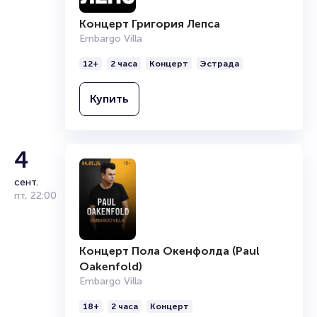
Продать билет
Брокерам
Концерт Григория Лепса
Организаторам
Embargo Villa
12+
2 часа
Концерт
Эстрада
Купить
4
сент.
пт
,
22:00
Концерт Пола Окенфолда (Paul
Oakenfold)
Embargo Villa
18+
2 часа
Концерт