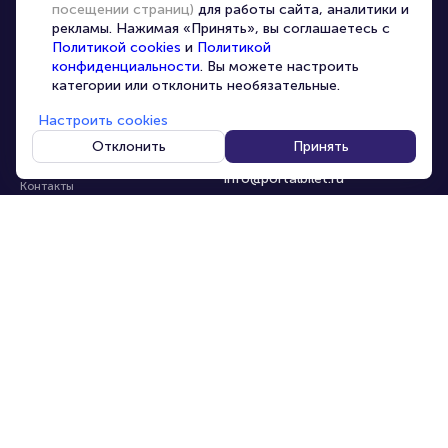
посещении страниц)
для работы сайта, аналитики и
Организаторам
рекламы. Нажимая «Принять», вы соглашаетесь с
Корпоративным клиентам
Политикой cookies
и
Политикой
конфиденциальности
. Вы можете настроить
VIP-билеты
категории или отклонить необязательные.
Условия использования
Настроить cookies
Персональные данные
8-800-500-42-62
Отклонить
Принять
О компании
8-499-226-15-14
info@portalbilet.ru
Контакты
С 10:00 до 21:00
,
Карта сайта
звонок бесплатный
Управление cookies
Все площадки
Главная
|
Ростов-на-Дону
© 2020 -
2026
portalbilet.ru
Все права защищены