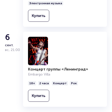
Электронная музыка
Купить
6
сент.
вс
,
21:00
Концерт группы «Ленинград»
Embargo Villa
18+
2 часа
Концерт
Рок
Купить