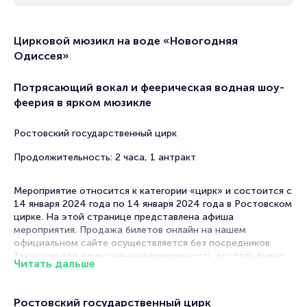
Цирковой мюзикл на воде «Новогодняя
Одиссея»
Потрясающий вокал и феерическая водная шоу-
феерия в ярком мюзикле
Ростовский государственный цирк
Продолжительность: 2 часа, 1 антракт
Мероприятие относится к категории «цирк» и состоится с
14 января 2024 года по 14 января 2024 года в Ростовском
цирке. На этой странице представлена афиша
мероприятия. Продажа билетов онлайн на нашем
официальном сайте осуществляется без посредников.
Зачастую это единственная возможность достать билет
Читать дальше
на цирковой мюзикл.
В в Ростове-на-Дону проходит много цирковых
Ростовский государственный цирк
представлений, дарящих радость детям и взрослым.