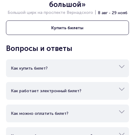
большой»
Полезные ссылки
Большой цирк на проспекте Вернадского
8 авг - 29 нояб
Подробнее о том, как вернуть, сдать или продать билет
читайте в разделах:
Купить
билеты
Продать билет
Брокерам
Вопросы и ответы
Организаторам
Как купить билет?
Как работает электронный билет?
Как можно оплатить билет?