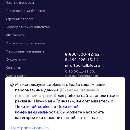
Частые вопросы
Перепродажа билетов
Организаторам
Корпоративным клиентам
VIP-билеты
Условия использования
Персональные данные
8-800-500-42-62
О компании
8-499-226-15-14
info@portalbilet.ru
Контакты
С 10:00 до 21:00
,
Карта сайта
звонок бесплатный
Управление cookies
Все площадки
Мы используем cookies и обрабатываем ваши
персональные данные
(IP-адрес, данные о
посещении страниц)
для работы сайта, аналитики и
Главная
|
Ростов-на-Дону
рекламы. Нажимая «Принять», вы соглашаетесь с
Политикой cookies
и
Политикой
конфиденциальности
. Вы можете настроить
категории или отклонить необязательные.
Настроить cookies
© 2020 -
2026
portalbilet.ru
Все права защищены