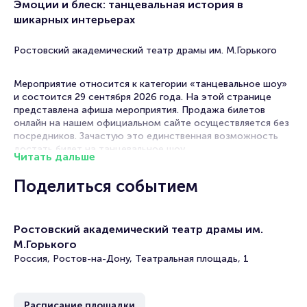
Эмоции и блеск: танцевальная история в
шикарных интерьерах
Ростовский академический театр драмы им. М.Горького
Мероприятие относится к категории «танцевальное шоу»
и состоится 29 сентября 2026 года. На этой странице
представлена афиша мероприятия. Продажа билетов
онлайн на нашем официальном сайте осуществляется без
посредников. Зачастую это единственная возможность
достать билет на танцевальное шоу.
Читать дальше
Билеты на Танцевальное шоу «Гранд. История в
Поделиться событием
отеле»
Portalbilet – удобный и надежный сервис для покупки и
Ростовский академический театр драмы им.
продажи билетов на мероприятия разного формата.
М.Горького
Среднее время на покупку билета здесь начиная с выбора
места завершая оформлением его в зрительном зале на
Россия, Ростов-на-Дону, Театральная площадь, 1
ваше имя занимает не более двух минут. Билеты на «Гранд.
История в отеле» пользуются большой популярностью у
зрителей. Спешите купить их, пока они есть в наличии.
Расписание площадки