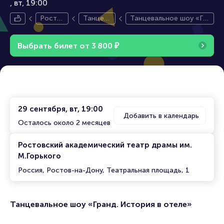
вт, 19:00
Росто
Танцев
Танцевальное шоу «Гр
в-на-Д
альное
анд. История в отеле»
ону
шоу
Выбрать билет от
3
8
0
0
₽
29 сентября, вт, 19:00
Добавить в календарь
Осталось около 2 месяцев
Ростовский академический театр драмы им.
М.Горького
Россия, Ростов-на-Дону, Театральная площадь, 1
Танцевальное шоу «Гранд. История в отеле»