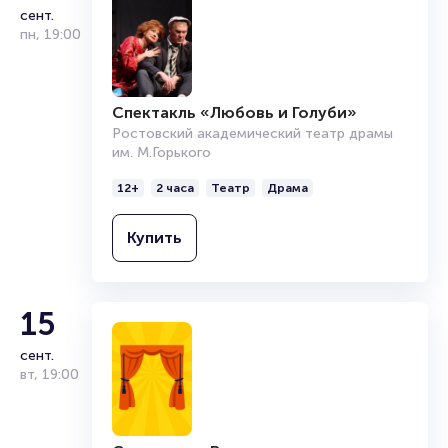
сент.
пн
,
19:00
Спектакль «Любовь и Голуби»
Ростовский академический театр драмы
им. М.Горького
12+
2 часа
Театр
Драма
Купить
15
сент.
вт
,
19:00