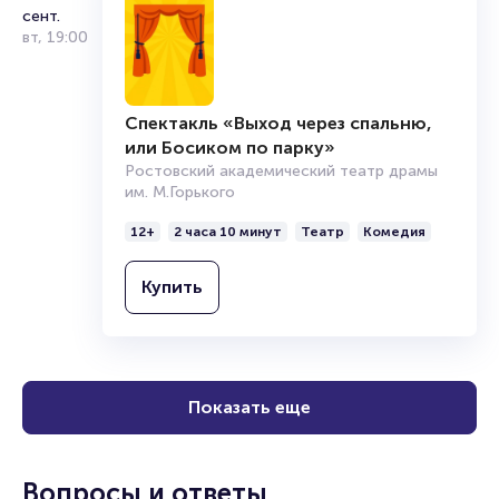
сент.
вт
,
19:00
Спектакль «Выход через спальню,
или Босиком по парку»
Ростовский академический театр драмы
им. М.Горького
12+
2 часа 10 минут
Театр
Комедия
Купить
Показать еще
Вопросы и ответы