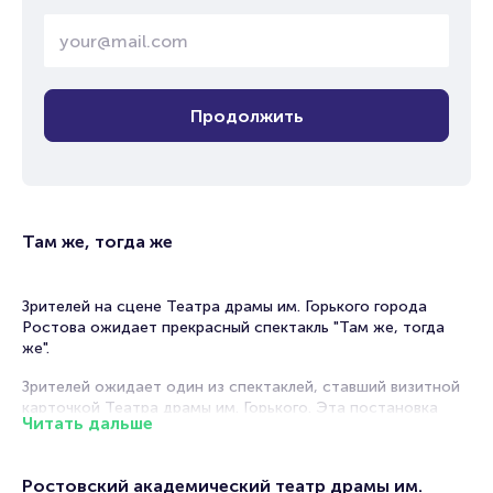
Продолжить
Там же, тогда же
Зрителей на сцене Театра драмы им. Горького города
Ростова ожидает прекрасный спектакль "Там же, тогда
же".
Зрителей ожидает один из спектаклей, ставший визитной
карточкой Театра драмы им. Горького. Эта постановка
Читать дальше
насыщена метафорами, неожиданными, оригинальными
сценическими решениями, красотой, уверенностью,
превосходной подачей сюжета.
Ростовский академический театр драмы им.