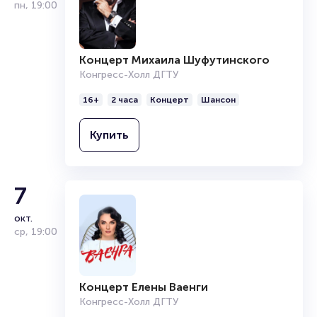
пн
,
19:00
читайте в разделах:
Продать билет
Брокерам
Концерт Михаила Шуфутинского
Организаторам
Конгресс-Холл ДГТУ
16+
2 часа
Концерт
Шансон
Купить
7
окт.
ср
,
19:00
Концерт Елены Ваенги
Конгресс-Холл ДГТУ