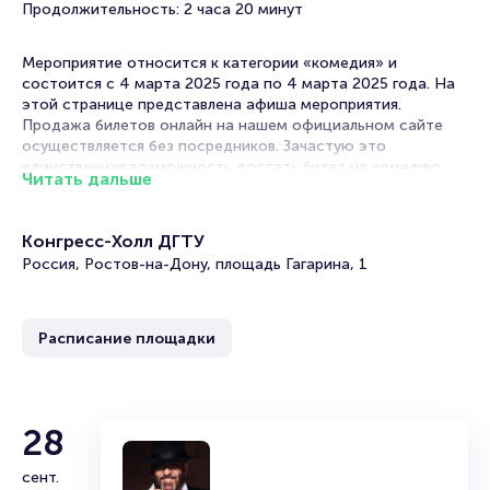
Продолжительность: 2 часа 20 минут
Мероприятие относится к категории «комедия» и
состоится с 4 марта 2025 года по 4 марта 2025 года. На
этой странице представлена афиша мероприятия.
Продажа билетов онлайн на нашем официальном сайте
осуществляется без посредников. Зачастую это
единственная возможность достать билет на комедию.
Читать дальше
Билеты на спектакль «Жениться вам надо, барин»
Конгресс-Холл ДГТУ
Portalbilet – удобный и надежный сервис для покупки и
Россия, Ростов-на-Дону, площадь Гагарина, 1
продажи билетов на мероприятия разного формата.
Среднее время на покупку билета здесь начиная с выбора
места завершая оформлением его в зрительном зале на
Расписание площадки
ваше имя занимает не более двух минут. Билеты на
«Жениться вам надо, барин» пользуются большой
популярностью у зрителей. Спешите купить их, пока они
есть в наличии.
28
Полезные ссылки
сент.
Подробнее о том, как вернуть, сдать или продать билет