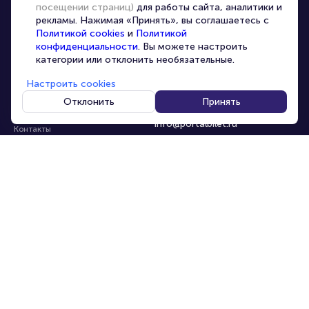
посещении страниц)
для работы сайта, аналитики и
Организаторам
рекламы. Нажимая «Принять», вы соглашаетесь с
Корпоративным клиентам
Политикой cookies
и
Политикой
конфиденциальности
. Вы можете настроить
VIP-билеты
категории или отклонить необязательные.
Условия использования
Настроить cookies
Персональные данные
8-800-500-42-62
Отклонить
Принять
О компании
8-499-226-15-14
info@portalbilet.ru
Контакты
С 10:00 до 21:00
,
Карта сайта
звонок бесплатный
Управление cookies
Все площадки
Главная
|
Ростов-на-Дону
© 2020 -
2026
portalbilet.ru
Все права защищены