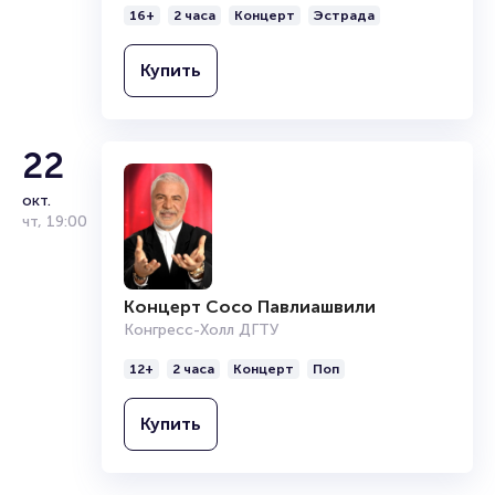
16+
2 часа
Концерт
Эстрада
Купить
22
окт.
чт
,
19:00
Концерт Сосо Павлиашвили
Конгресс-Холл ДГТУ
12+
2 часа
Концерт
Поп
Купить