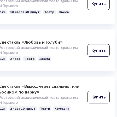
Полезные ссылки
Ростовский академический театр драмы им.
Купить
М.Горького
12+
18 часов 30 минут
Театр
Пьеса
Подробнее о том, как вернуть, сдать или продать биле
читайте в разделах:
Продать билет
Брокерам
Организаторам
Спектакль «Любовь и Голуби»
Ростовский академический театр драмы им.
Купить
М.Горького
12+
2 часа
Театр
Драма
Спектакль «Выход через спальню, или
Босиком по парку»
Купить
Ростовский академический театр драмы им.
М.Горького
12+
2 часа 10 минут
Театр
Комедия