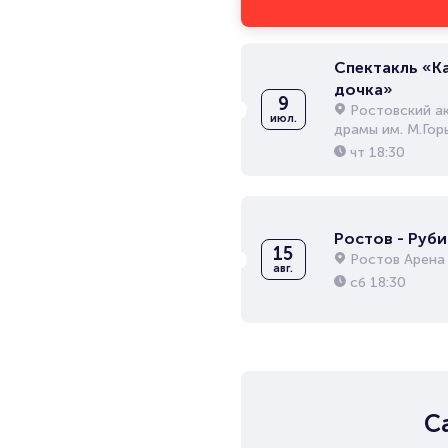
Спектакль «К
дочка»
9
Ростовский а
июл.
драмы им. М.Гор
чт
18:30
Ростов - Руби
15
Ростов Арена
авг.
сб
18:30
С