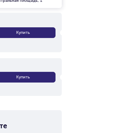
атральная площадь, 1
Купить
Купить
те