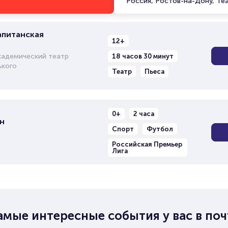
Россия, Ростов-на-Дону, Те
апитанская
12+
кадемический театр
18 часов 30 минут
ького
Театр
Пьеса
0+
2 часа
н
Спорт
Футбол
Российская Премьер
Лига
амые интересные события у вас в поч