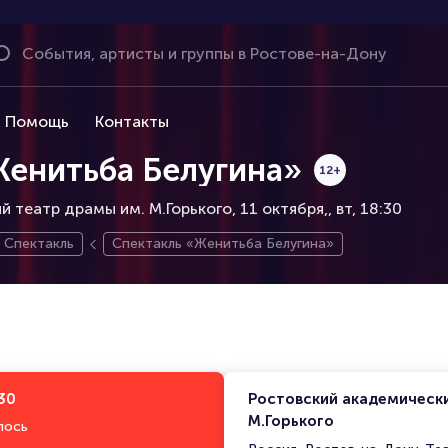
Помощь
Контакты
Женитьба Белугина»
12+
 театр драмы им. М.Горького, 11 октября,
вт, 18:30
Спектакль
Спектакль «Женитьба Белугина»
:30
Ростовский академическ
М.Горького
лось