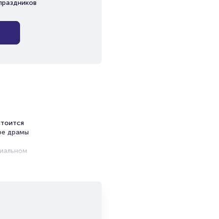
праздников
стоится
тре драмы
циальном
ь.
ой вкус!
ков,
е