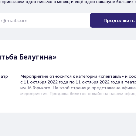
 присылаем одно письмо в месяц и ещё одно накануне больших 
Продолжить
тьба Белугина»
еатр
Мероприятие относится к категории «спектакль» и со
с 11 октября 2022 года по 11 октября 2022 года в теа
им. М.Горького. На этой странице представлена афиша
мероприятия. Продажа билетов онлайн на нашем офи
сайте осуществляется без посредников. Зачастую это
единственная возможность достать билет на спектакл
В афишах театров в Ростове-на-Дону спектакли на люб
Постановки по произведениям классиков и современни
драмы, комедии, трагикомедии. В их основе истории,
основанные на реальных событиях или вольном вымысл