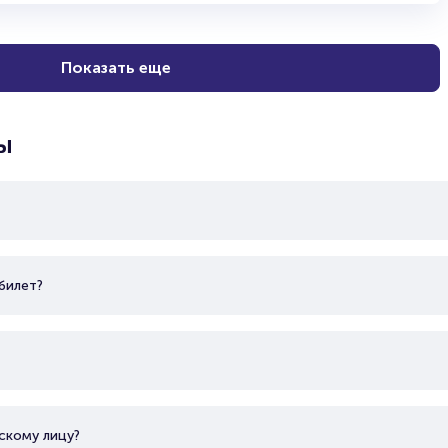
Показать еще
ы
билет?
скому лицу?