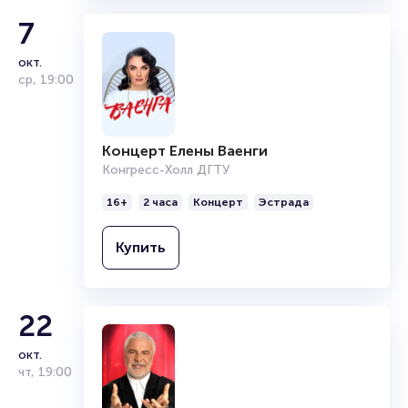
7
окт.
ср
,
19:00
Концерт Елены Ваенги
Конгресс-Холл ДГТУ
16+
2 часа
Концерт
Эстрада
Купить
22
окт.
чт
,
19:00