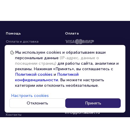
Помощь
Оплата
Оплата и доставка
Частые вопросы
Мы используем cookies и обрабатываем ваши
персональные данные
(IP-адрес, данные о
Перепродажа билетов
посещении страниц)
для работы сайта, аналитики и
Организаторам
рекламы. Нажимая «Принять», вы соглашаетесь с
Корпоративным клиентам
Политикой cookies
и
Политикой
конфиденциальности
. Вы можете настроить
VIP-билеты
категории или отклонить необязательные.
Условия использования
Настроить cookies
Персональные данные
8-800-500-42-62
Отклонить
Принять
О компании
8-499-226-15-14
info@portalbilet.ru
Контакты
С 10:00 до 21:00
,
Карта сайта
звонок бесплатный