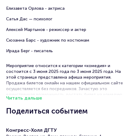
Елизавета Орлова - актриса
Сатья Дас — психолог
Алексей Мартынов - режиссер и актер
Сюзанна Барс - художник по костюмам
Ирада Берг - писатель
Мероприятие относится к категории «комедия» и
состоится с 3 июня 2025 года по 3 июня 2025 года. На
этой странице представлена афиша мероприятия.
Продажа билетов онлайн на нашем официальном сайте
осуществляется без посредников. Зачастую это
единственная возможность достать билет на комедию.
Читать дальше
Билеты на спектакль «Woman»
Поделиться событием
Portalbilet – удобный и надежный сервис для покупки и
продажи билетов на мероприятия разного формата.
Конгресс-Холл ДГТУ
Среднее время на покупку билета здесь начиная с выбора