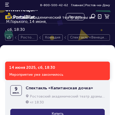
Спектакль «Венецианские
12+
8-800-500-42-62
Главная
|
Ростов-на-Дону
близнецы»
Ростовский академический театр драмы им.
Продать
М.Горького, 14 июня,
сб, 18:30
Ростов-
Комедия
Спектакль «Венециа
на-Дон
нские близнецы»
у
14 июня 2025, сб, 18:30
Мероприятие уже закончилось
Спектакль «Капитанская дочка»
9
июл.
Ростовский академический театр драмы им. М.Горького
чт
18:30
Купить