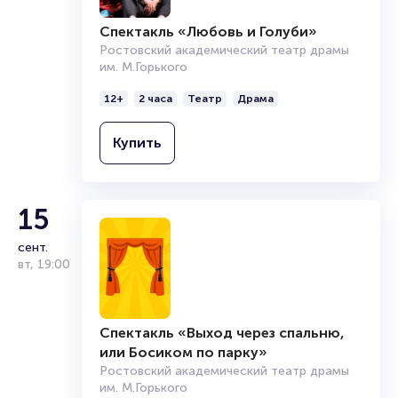
Спектакль «Любовь и Голуби»
Ростовский академический театр драмы
им. М.Горького
12+
2 часа
Театр
Драма
Купить
15
сент.
вт
,
19:00
Спектакль «Выход через спальню,
или Босиком по парку»
Ростовский академический театр драмы
им. М.Горького