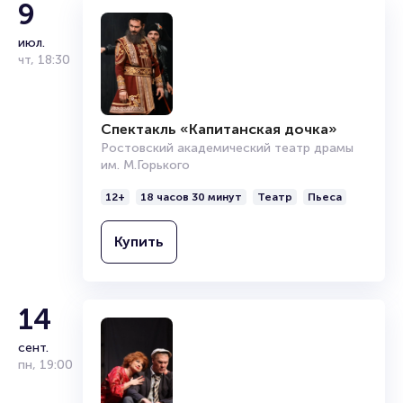
9
Подробнее о том, как вернуть, сдать или продать билет
июл.
читайте в разделах:
чт
,
18:30
Продать билет
Брокерам
Организаторам
Спектакль «Капитанская дочка»
Ростовский академический театр драмы
им. М.Горького
12+
18 часов 30 минут
Театр
Пьеса
Купить
14
сент.
пн
,
19:00