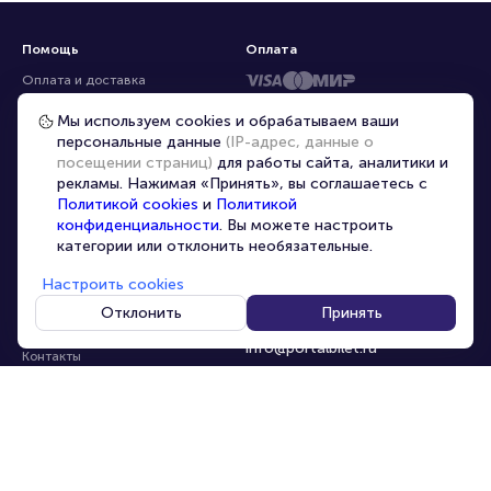
Помощь
Оплата
Оплата и доставка
Частые вопросы
Мы используем cookies и обрабатываем ваши
персональные данные
(IP-адрес, данные о
Перепродажа билетов
посещении страниц)
для работы сайта, аналитики и
Организаторам
рекламы. Нажимая «Принять», вы соглашаетесь с
Корпоративным клиентам
Политикой cookies
и
Политикой
конфиденциальности
. Вы можете настроить
VIP-билеты
категории или отклонить необязательные.
Условия использования
Настроить cookies
Персональные данные
8-800-500-42-62
Отклонить
Принять
О компании
8-499-226-15-14
info@portalbilet.ru
Контакты
С 10:00 до 21:00
,
Карта сайта
звонок бесплатный
Управление cookies
Все площадки
Главная
|
Ростов-на-Дону