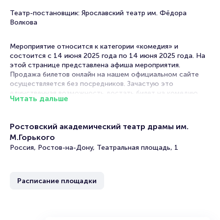
Театр-постановщик: Ярославский театр им. Фёдора
Волкова
Мероприятие относится к категории «комедия» и
состоится с 14 июня 2025 года по 14 июня 2025 года. На
этой странице представлена афиша мероприятия.
Продажа билетов онлайн на нашем официальном сайте
осуществляется без посредников. Зачастую это
единственная возможность достать билет на комедию.
Читать дальше
Билеты на спектакль «Венецианские близнецы»
Ростовский академический театр драмы им.
Portalbilet – удобный и надежный сервис для покупки и
М.Горького
продажи билетов на мероприятия разного формата.
Россия, Ростов-на-Дону, Театральная площадь, 1
Среднее время на покупку билета здесь начиная с выбора
места завершая оформлением его в зрительном зале на
ваше имя занимает не более двух минут. Билеты на
«Венецианские близнецы» пользуются большой
Расписание площадки
популярностью у зрителей. Спешите купить их, пока они
есть в наличии.
Полезные ссылки