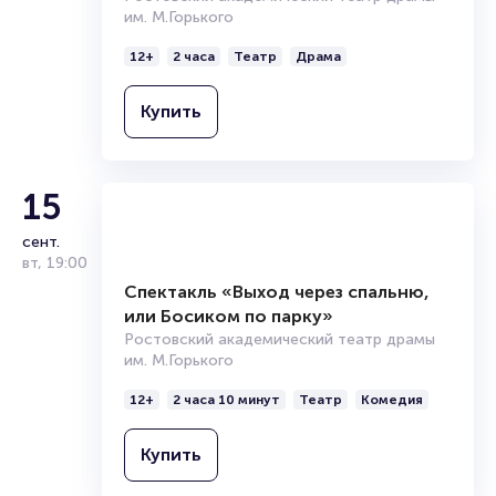
Брокерам
им. М.Горького
Организаторам
12+
2 часа
Театр
Драма
Купить
15
сент.
вт
,
19:00
Спектакль «Выход через спальню,
или Босиком по парку»
Ростовский академический театр драмы
им. М.Горького
12+
2 часа 10 минут
Театр
Комедия
Купить