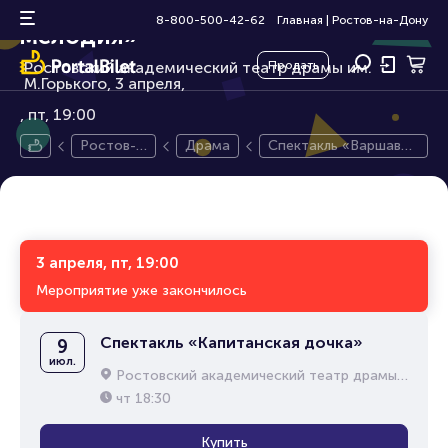
Спектакль «Варшавская
12+
8-800-500-42-62
Главная
|
Ростов-на-Дону
мелодия»
Ростовский академический театр драмы им.
Продать
М.Горького, 3 апреля,
пт, 19:00
Ростов-н
Драма
Спектакль «Варшавск
а-Дону
ая мелодия»
3 апреля, пт, 19:00
Мероприятие уже закончилось
Спектакль «Капитанская дочка»
9
июл.
Ростовский академический театр драмы им. М.Горького
чт
18:30
Купить