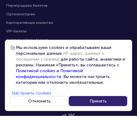
Перепродажа билетов
Организаторам
Корпоративным клиентам
VIP-билеты
Условия использования
Мы используем cookies и обрабатываем ваши
Персональные данные
8-800-500-42-62
персональные данные
(IP-адрес, данные о
О компании
8-499-226-15-14
посещении страниц)
для работы сайта, аналитики и
info@portalbilet.ru
рекламы. Нажимая «Принять», вы соглашаетесь с
Контакты
С 10:00 до 21:00
,
Политикой cookies
и
Политикой
Карта сайта
звонок бесплатный
конфиденциальности
. Вы можете настроить
категории или отклонить необязательные.
Управление cookies
Все площадки
Настроить cookies
Главная
|
Ростов-на-Дону
Отклонить
Принять
© 2020 -
2026
portalbilet.ru
Все права защищены