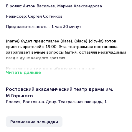
В ролях: Антон Васильев, Марина Александрова
Режиссёр: Сергей Сотников
Продолжительность - 1 час 30 минут
{name} будет представлен {date}. {place} {city-in} готов
принять зрителей в 19:00. Эта театральная постановка
затрагивает вечные вопросы бытия, оставляя неизгладимый
след в душе каждого зрителя.
Рекомендации по выбору мест в зале
Читать дальше
Партер (ближние и средние ряды) — оптимальное
расстояние для считывания тонких эмоциональных
Ростовский академический театр драмы им.
состояний актеров и погружения в психологическую
М.Горького
глубину персонажей
Россия, Ростов-на-Дону, Театральная площадь, 1
Бельэтаж — удачный компромисс между ценой и
возможностью охватить всю палитру драматического
действа
Балкон — доступный вариант с хорошим обзором общей
Расписание площадки
композиции спектакля