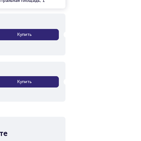
атральная площадь, 1
Купить
Купить
те