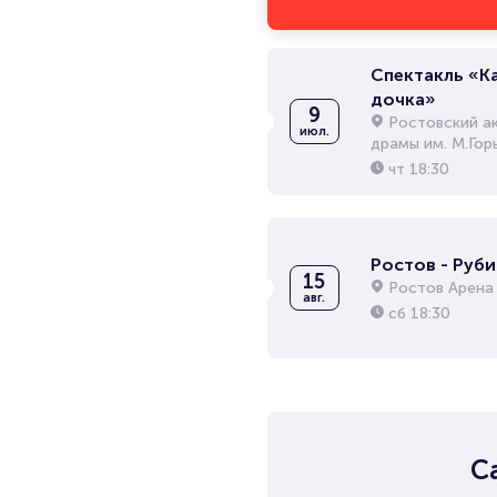
Спектакль «К
дочка»
9
Ростовский а
июл.
драмы им. М.Гор
чт
18:30
Ростов - Руби
15
Ростов Арена
авг.
сб
18:30
С