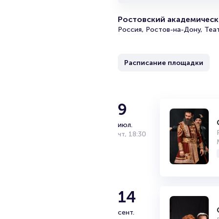
Ростовский академически
Россия, Ростов-на-Дону, Теа
Расписание площадки
9
июл.
чт
,
18:30
14
сент.