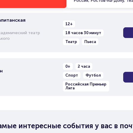
Россия, Ростов-на-Дону, Те
апитанская
12+
кадемический театр
18 часов 30 минут
ького
Театр
Пьеса
0+
2 часа
н
Спорт
Футбол
Российская Премьер
Лига
амые интересные события у вас в поч