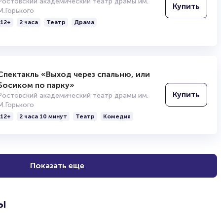
Ростовский академический театр драмы им.
Купить
М.Горького
12+
2 часа
Театр
Драма
Спектакль «Выход через спальню, или
Босиком по парку»
Купить
Ростовский академический театр драмы им.
М.Горького
12+
2 часа 10 минут
Театр
Комедия
Показать еще
ы