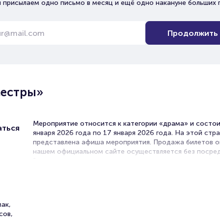
 присылаем одно письмо в месяц и ещё одно накануне больших 
Продолжить
сестры»
Мероприятие относится к категории «драма» и состои
аться
января 2026 года по 17 января 2026 года. На этой стр
представлена афиша мероприятия. Продажа билетов о
нашем официальном сайте осуществляется без посред
Зачастую это единственная возможность достать бил
драму.
Билеты на спектакль «Три сес
мак,
сов,
Portalbilet – удобный и надежный сервис для покупки 