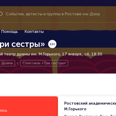
Помощь
Контакты
Три сестры»
12+
 театр драмы им. М.Горького, 17 января,
сб, 18:30
Драма
Спектакль «Три сестры»
Ростовский академическ
М.Горького
лось