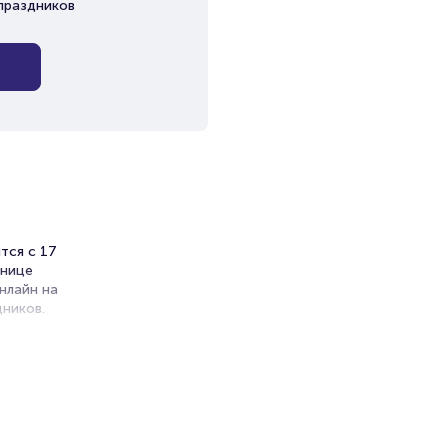
праздников
тся с 17
анице
нлайн на
ников.
ет на
тры»
и продажи