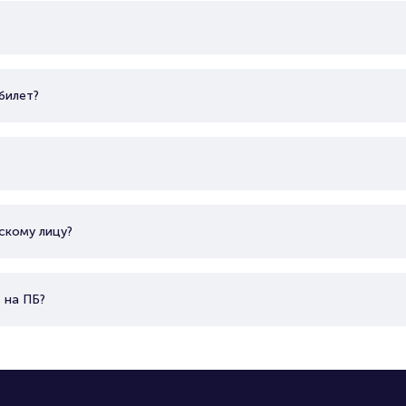
билет?
скому лицу?
 на ПБ?