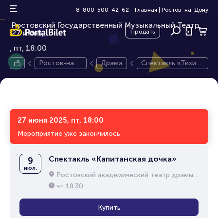
Спектакль «Тихий Дон»
12+
8-800-500-42-62
Главная
|
Ростов-на-Дону
Ростовский Государственный Музыкальный Театр,
27 июня,
Продать
пт, 18:00
Ростов-на-
Драма
Спектакль «Тихий
Дону
Дон»
27 июня 2025, пт, 18:00
Мероприятие уже закончилось
Спектакль «Капитанская дочка»
9
июл.
Ростовский академический театр драмы им. М.Горького
чт
18:30
Купить