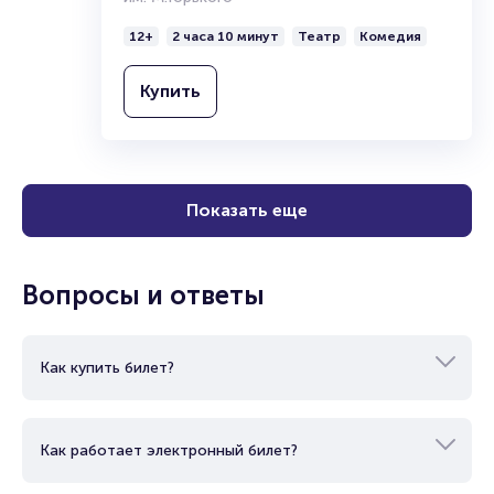
вт
,
19:00
Спектакль «Выход через спальню,
или Босиком по парку»
Ростовский академический театр драмы
им. М.Горького
12+
2 часа 10 минут
Театр
Комедия
Купить
Показать еще
Вопросы и ответы
Как купить билет?