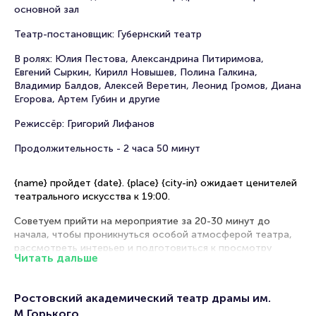
основной зал
Театр-постановщик: Губернский театр
В ролях: Юлия Пестова, Александрина Питиримова,
Евгений Сыркин, Кирилл Новышев, Полина Галкина,
Владимир Балдов, Алексей Веретин, Леонид Громов, Диана
Егорова, Артем Губин и другие
Режиссёр: Григорий Лифанов
Продолжительность - 2 часа 50 минут
{name} пройдет {date}. {place} {city-in} ожидает ценителей
театрального искусства к 19:00.
Советуем прийти на мероприятие за 20-30 минут до
начала, чтобы проникнуться особой атмосферой театра,
рассмотреть интерьер и подготовиться к просмотру
Читать дальше
комедийной постановки.
Рекомендации по выбору мест в зале
Ростовский академический театр драмы им.
М.Горького