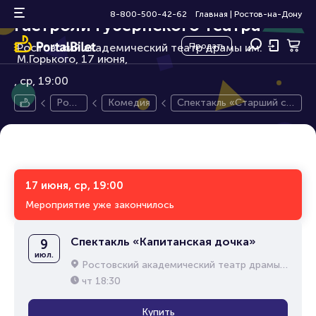
Спектакль «Старший сын».
12+
8-800-500-42-62
Главная
|
Ростов-на-Дону
Гастроли Губернского театра
Ростовский академический театр драмы им.
Продать
М.Горького, 17 июня,
ср, 19:00
Рост
Комедия
Спектакль «Старший сы
ов-н
н». Гастроли Губернског
а-До
о театра
ну
17 июня, ср, 19:00
Мероприятие уже закончилось
Спектакль «Капитанская дочка»
9
июл.
Ростовский академический театр драмы им. М.Горького
чт
18:30
Купить