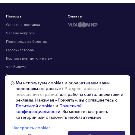
Помощь
Оплата
Оплата и доставка
Частые вопросы
Перепродажа билетов
Организаторам
Мы используем cookies и обрабатываем ваши
персональные данные
(IP-адрес, данные о
Корпоративным клиентам
посещении страниц)
для работы сайта, аналитики и
VIP-билеты
рекламы. Нажимая «Принять», вы соглашаетесь с
Политикой cookies
и
Политикой
Условия использования
конфиденциальности
. Вы можете настроить
Персональные данные
категории или отклонить необязательные.
8-800-500-42-62
О компании
8-499-226-15-14
Настроить cookies
info@portalbilet.ru
Контакты