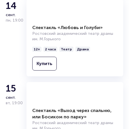
Полезные ссылки
Подробнее о том, как вернуть, сдать или продать билет
14
читайте в разделах:
сент.
Продать билет
пн
,
19:00
Брокерам
Организаторам
Спектакль «Любовь и Голуби»
Ростовский академический театр драмы
им. М.Горького
12+
2 часа
Театр
Драма
Купить
15
сент.