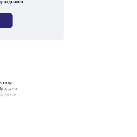
праздников
5 года.
 Продажа
вляется
ность
де