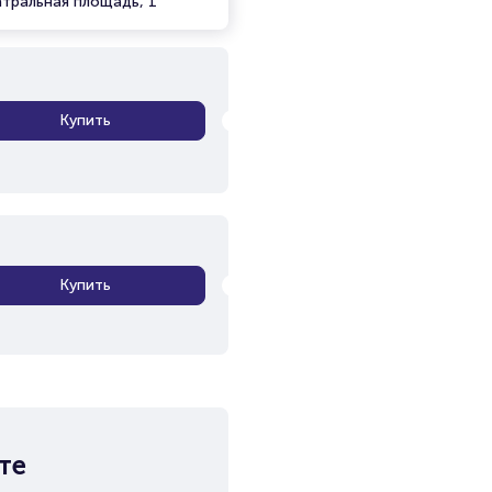
атральная площадь, 1
Купить
Купить
те