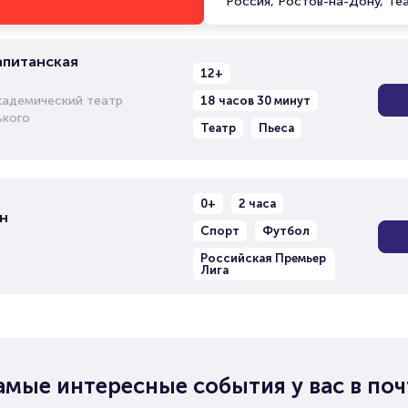
Россия, Ростов-на-Дону, Те
апитанская
12+
кадемический театр
18 часов 30 минут
ького
Театр
Пьеса
0+
2 часа
н
Спорт
Футбол
Российская Премьер
Лига
амые интересные события у вас в поч