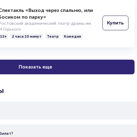
Спектакль «Выход через спальню, или
Босиком по парку»
Купить
Ростовский академический театр драмы им.
М.Горького
12+
2 часа 10 минут
Театр
Комедия
Показать еще
ы
билет?