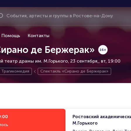
Помощь
Контакты
Сирано де Бержерак»
16+
 театр драмы им. М.Горького, 23 сентября,
вт, 19:00
Трагикомедия
Спектакль «Сирано де Бержерак»
9:00
Ростовский академическ
М.Горького
лось