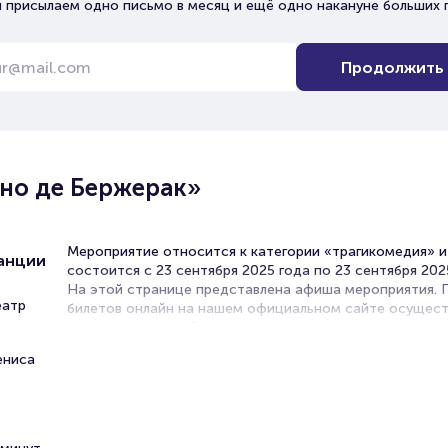
 присылаем одно письмо в месяц и ещё одно накануне больших 
Продолжить
но де Бержерак»
Мероприятие относится к категории «трагикомедия» и
ранции
состоится с 23 сентября 2025 года по 23 сентября 202
На этой странице представлена афиша мероприятия.
еатр
билетов онлайн на нашем официальном сайте осущест
без посредников. Зачастую это единственная возмож
достать билет на трагикомедию.
ениса
Билеты на спектакль «Сирано 
Бержерак»