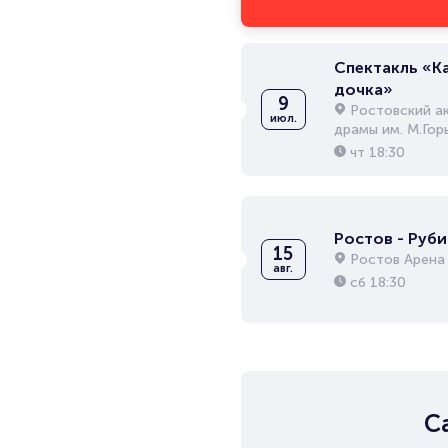
Спектакль «К
дочка»
9
Ростовский а
июл.
драмы им. М.Гор
чт
18:30
Ростов - Руби
15
Ростов Арена
авг.
сб
18:30
С